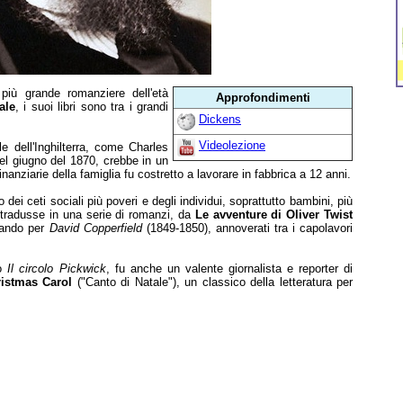
più grande romanziere dell'età
Approfondimenti
ale
, i suoi libri sono tra i grandi
Dickens
Videolezione
e dell'Inghilterra, come Charles
l giugno del 1870, crebbe in un
nziarie della famiglia fu costretto a lavorare in fabbrica a 12 anni.
 dei ceti sociali più poveri e degli individui, soprattutto bambini, più
i tradusse in una serie di romanzi, da
Le avventure di Oliver Twist
ssando per
David Copperfield
(1849-1850), annoverati tra i capolavori
co
Il circolo Pickwick
, fu anche un valente giornalista e reporter di
istmas Carol
("Canto di Natale"), un classico della letteratura per