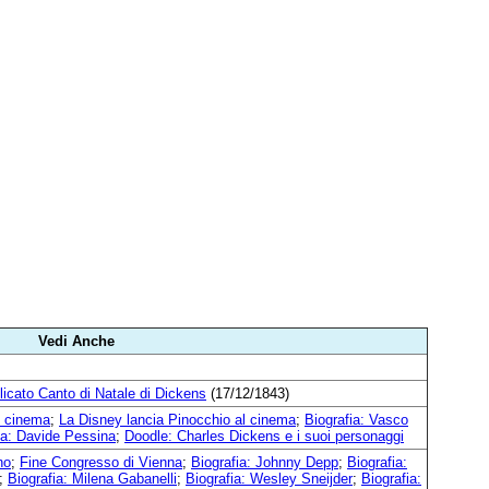
Vedi Anche
icato Canto di Natale di Dickens
(17/12/1843)
l cinema
;
La Disney lancia Pinocchio al cinema
;
Biografia: Vasco
ia: Davide Pessina
;
Doodle: Charles Dickens e i suoi personaggi
no
;
Fine Congresso di Vienna
;
Biografia: Johnny Depp
;
Biografia:
;
Biografia: Milena Gabanelli
;
Biografia: Wesley Sneijder
;
Biografia: