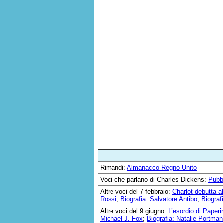
Rimandi:
Almanacco Regno Unito
Voci che parlano di Charles Dickens:
Pubbl
Altre voci del 7 febbraio:
Charlot debutta a
Rossi
;
Biografia: Salvatore Antibo
;
Biograf
Altre voci del 9 giugno:
L’esordio di Paperi
Michael J. Fox
;
Biografia: Natalie Portman