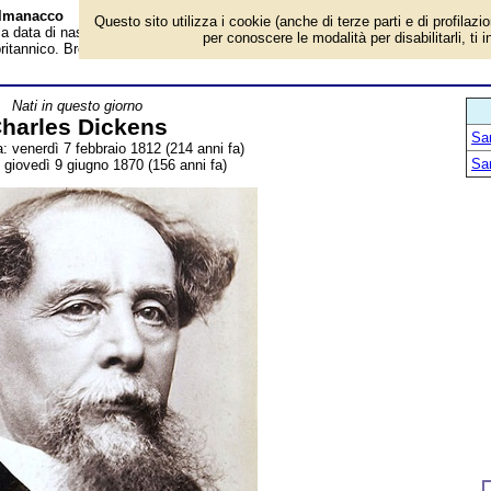
Almanacco
Questo sito utilizza i cookie (anche di terze parti e di profilazi
 la data di nascita, dove è nato, cosa ha fatto Charles Dickens, scrittore,
per conoscere le modalità per disabilitarli, ti 
 britannico. Breve biografia. Voce dell'Almanacco.
Nati in questo giorno
harles Dickens
San
a: venerdì 7 febbraio 1812 (214 anni fa)
San
 giovedì 9 giugno 1870 (156 anni fa)