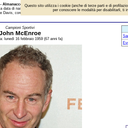
à - Almanacco
Questo sito utilizza i cookie (anche di terze parti e di profilazi
è la data di nascita, età, dove è nato, cosa ha fatto John McEnroe, ex tennista
per conoscere le modalità per disabilitarli, ti 
ppe Davis, commentatore televisivo. Breve biografia. Voce dell'Almanacco.
Campioni Sportivi
John McEnroe
San
a: lunedì 16 febbraio 1959 (67 anni fa)
Ev