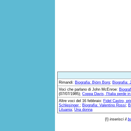
Rimandi:
Biografia: Björn Borg
;
Biografia:
Voci che parlano di John McEnroe:
Biograf
(07/07/1985);
Coppa Davis, l'Italia perde in
Altre voci del 16 febbraio:
Fidel Castro, pr
Schlesinger
;
Biografia: Valentino Rossi
;
B
Lituania
;
Una donna
{!}
inserisci il
b