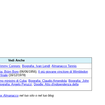
Vedi Anche
 Jimmy Connors
;
Biografia: Ivan Lendl
;
Almanacco Tennis
ia: Björn Borg
(06/06/1956);
Il più giovane vincitore di Wimbledon
 finale
(16/12/1979)
imo ministro di Cuba
;
Biografia: Claudio Amendola
;
Biografia: John
iografia: Angelo Peruzzi
;
Doodle: Atto d'indipendenza della
ox Almanacco
nel tuo sito o nel tuo blog