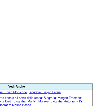
Vedi Anche
fia: Ennio Morricone
;
Biografia: Sergio Leone
mo canale all news della storia
;
Biografia: Morgan Freeman
;
etta Berti
;
Biografia: Marilyn Monroe
;
Biografia: Antonietta Di
iografia: Marino Basso