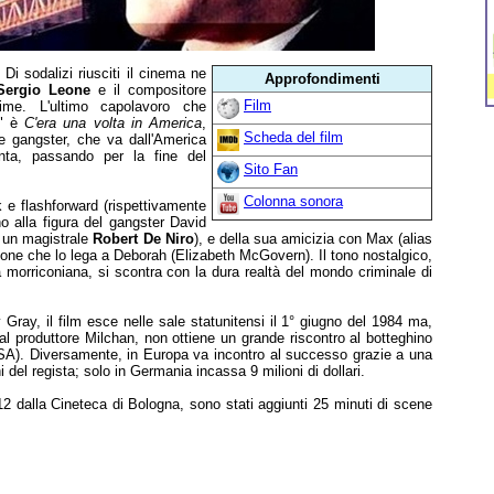
: Di sodalizi riusciti il cinema ne
Approfondimenti
Sergio Leone
e il compositore
Film
me. L'ultimo capolavoro che
e" è
C'era una volta in America
,
Scheda del film
re gangster, che va dall'America
nta, passando per la fine del
Sito Fan
Colonna sonora
 e flashforward (rispettivamente
no alla figura del gangster David
 un magistrale
Robert De Niro
), e della sua amicizia con Max (alias
one che lo lega a Deborah (Elizabeth McGovern). Il tono nostalgico,
a morriconiana, si scontra con la dura realtà del mondo criminale di
 Gray, il film esce nelle sale statunitensi il 1° giugno del 1984 ma,
dal produttore Milchan, non ottiene un grande riscontro al botteghino
USA). Diversamente, in Europa va incontro al successo grazie a una
i del regista; solo in Germania incassa 9 milioni di dollari.
012 dalla Cineteca di Bologna, sono stati aggiunti 25 minuti di scene