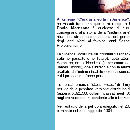
Al cinema "C'era una volta in America"
ha vissuti tanti, ma quello tra il regista
Ennio Morricone
è qualcosa di subli
consegnano alla storia della "settima art
ritratto di struggente malinconia del gene
degli anni Venti ai favolosi anni Sessa
Proibizionismo.
La vicenda, costruita su continui flashback
salti nel passato e nel futuro), ruota attor
Aaronson, detto "Noodles" (impersonato da
James Woods), che s'intreccia con la relazi
esaltato dall'indimenticabile colonna sonor
cui i protagonisti fanno parte.
Tratto dal romanzo
"Mano armata"
di Harry
per via della pessima versione distribuita 
(appena 5.321.508 dollari incassati negli 
migliore versione, rispondente alle intenzion
Nel restauro della pellicola eseguito nel 2
eliminate nel montaggio del 1984.