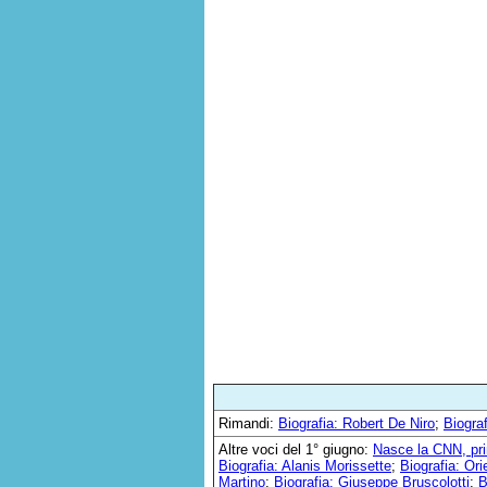
Rimandi:
Biografia: Robert De Niro
;
Biogra
Altre voci del 1° giugno:
Nasce la CNN, pri
Biografia: Alanis Morissette
;
Biografia: Ori
Martino
;
Biografia: Giuseppe Bruscolotti
;
B