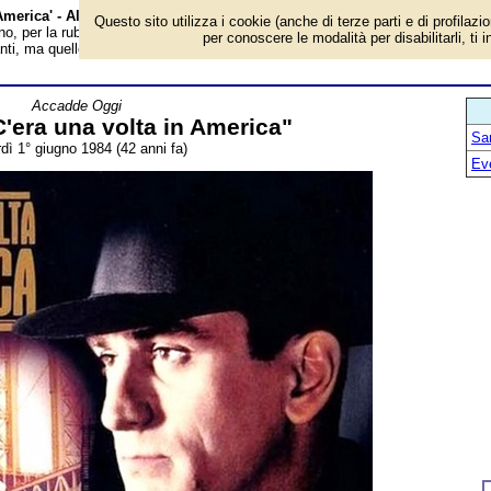
 America' - Almanacco
Questo sito utilizza i cookie (anche di terze parti e di profilazi
o, per la rubrica 'Accadde Oggi'. Evento avvenuto 42 anni fa. Di sodalizi
per conoscere le modalità per disabilitarli, ti 
tanti, ma quello tra il regista Sergio Leone e il compositore Ennio Morricone è...
Accadde Oggi
'era una volta in America"
San
dì 1° giugno 1984 (42 anni fa)
Ev