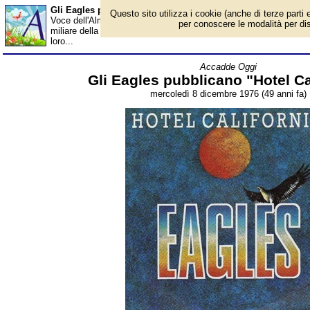
Gli Eagles pubblicano 'Hotel California' - Almanacco
Questo sito utilizza i cookie (anche di terze parti e
Voce dell'Almanacco del 8 dicembre, per la rubrica 'Accadde Ogg
per conoscere le modalità per disab
miliare della musica e tra le massime espressioni del country rock
loro...
Accadde Oggi
Gli Eagles pubblicano "Hotel Ca
mercoledì 8 dicembre 1976 (49 anni fa)