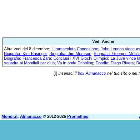
Vedi Anche
Altre voci del 8 dicembre:
L’Immacolata Concezione
;
John Lennon viene a
Biografia: Kim Basinger
;
Biografia: Jim Morrison
;
Biografia: Georges Méliè
Biografia: Francesca Zara
;
Conclusi i XVI Giochi Olimpici
;
La Juve vince l
squadre ai Mondiali per club
;
Va in onda Dribbling
;
Doodle: Diego Rivera
;
Da
{!}
inserisci il
box Almanacco
nel tuo sito o nel 
Mondi.it
:
Almanacco
© 2012-2026
Prometheo