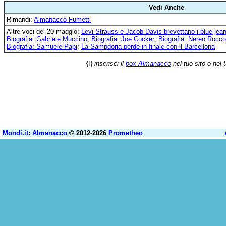
Vedi Anche
Rimandi:
Almanacco Fumetti
Altre voci del 20 maggio:
Levi Strauss e Jacob Davis brevettano i blue jea
Biografia: Gabriele Muccino
;
Biografia: Joe Cocker
;
Biografia: Nereo Rocco
Biografia: Samuele Papi
;
La Sampdoria perde in finale con il Barcellona
{!}
inserisci il
box Almanacco
nel tuo sito o nel 
Mondi.it
:
Almanacco
© 2012-2026
Prometheo