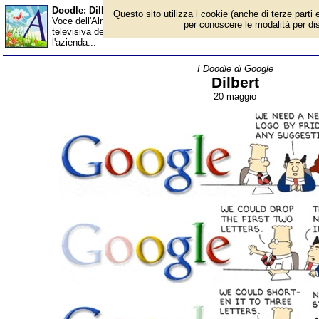
Doodle: Dilbert - Almanacco
Questo sito utilizza i cookie (anche di terze parti e
Voce dell'Almanacco del 20 maggio, per la rubrica 'I Doodle di 
per conoscere le modalità per disab
televisiva dedicata al fumetto, nel 1989 il disegnatore Scott Ad
l'azienda...
I Doodle di Google
Dilbert
20 maggio