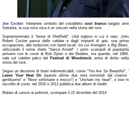
Joe Cocker
: Interprete simbolo del cosiddetto
soul bianco
targato anni
Settanta, la sua voce roca è un unicum nella storia del rock.
Soprannominato il "leone di Sheffield", città inglese in cui è nato, John
Robert Cocker passa dalle caldaie e dagli impianti di gas, sua prima
occupazione, alle esibizioni con band locali, tra cui
Avengers
e
Big Blues
,
utilizzando il nome d'arte "Vance Arnold". I primi scampoli di popolarità
arrivano con le cover di Bob Dylan e dei Beatles, ma quando, nel 1969,
sale sul celebre palco del
Festival di Woodstock
, entra di diritto nella
storia del rock.
Segue un decennio di brani indimenticabili, come "You Are So Beautiful
Leave Your Heat On
(queste ultime due rese immortali dal cinema co
gentiluomo" e "Nove settimane e mezzo") e "Unchain my heart", e tour mo
raccolte di cover, nel 2010 e 2012 pubblica due album di inediti.
Malato di cancro ai polmoni, scompare il 22 dicembre del 2014.