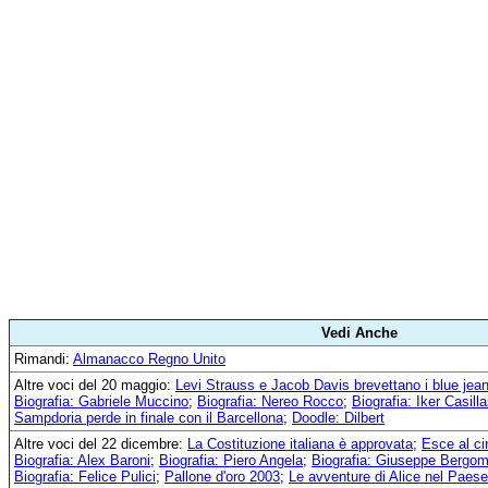
Vedi Anche
Rimandi:
Almanacco Regno Unito
Altre voci del 20 maggio:
Levi Strauss e Jacob Davis brevettano i blue jea
Biografia: Gabriele Muccino
;
Biografia: Nereo Rocco
;
Biografia: Iker Casill
Sampdoria perde in finale con il Barcellona
;
Doodle: Dilbert
Altre voci del 22 dicembre:
La Costituzione italiana è approvata
;
Esce al ci
Biografia: Alex Baroni
;
Biografia: Piero Angela
;
Biografia: Giuseppe Bergom
Biografia: Felice Pulici
;
Pallone d'oro 2003
;
Le avventure di Alice nel Paese