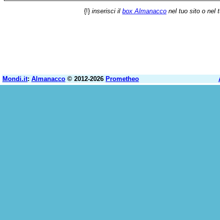
{!}
inserisci il
box Almanacco
nel tuo sito o nel 
Mondi.it
:
Almanacco
© 2012-2026
Prometheo