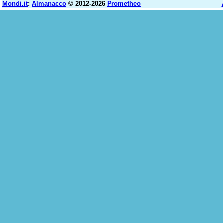
Mondi.it
:
Almanacco
© 2012-2026
Prometheo