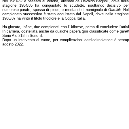
Nel 1981/82 è passato al Verona, allenato da Osvaldo Bagnoli, dove nella
stagione 1984/85 ha conquistato lo scudetto, risultando decisivo per
numerose parate, spesso di piede, e meritando il nomignolo di
Garellik
. Nel
campionato successivo è stato acquistato dal Napoli, dove nella stagione
1986/87 ha vinto il titolo tricolore e la Coppa Italia.
Ha giocato, infine, due campionati con l'Udinese, prima di concludere l'attivi
In carriera, costellata anche da qualche papera (poi classificate come
garel
Serie A e 218 in Serie B.
Dopo un intervento al cuore, per complicazioni cardiocircolatorie è scomp
agosto 2022.