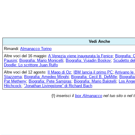
Vedi Anche
Rimandi:
Almanacco Torino
Altre voci del 16 maggio:
A Venezia viene inaugurata la Fenice
;
Biografia: 
Pausini
;
Biografia: Mario Monicelli
;
Biografia: Vujadin Boskov
;
Scudetto del
Doodle: Lo scrittore Juan Rulfo
Altre voci del 12 agosto:
Il Mago di Oz
;
IBM lancia il primo PC
;
Arrivano le
Stazzema
;
Biografia: Amedeo Minghi
;
Biografia: Cecil B. DeMille
;
Biografi
Pat Metheny
;
Biografia: Pete Sampras
;
Biografia: Mario Balotelli
;
Los Ange
Hitchcock
;
“Jonathan Livingstone” di Richard Bach
{!}
inserisci il
box Almanacco
nel tuo sito o nel 