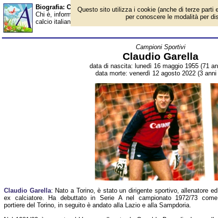
Biografia: Claudio Garella - Almanacco
Questo sito utilizza i cookie (anche di terze parti e
Chi è, informazioni, foto, qual è la data di nascita, dove è nato, 
per conoscere le modalità per disab
calcio italiano, allenatore e dirigente sportivo. Breve biografia. 
Campioni Sportivi
Claudio Garella
data di nascita: lunedì 16 maggio 1955 (71 ann
data morte: venerdì 12 agosto 2022 (3 anni 
Claudio Garella
: Nato a Torino, è stato un dirigente sportivo, allenatore ed
ex calciatore. Ha debuttato in Serie A nel campionato 1972/73 come
portiere del Torino, in seguito è andato alla Lazio e alla Sampdoria.