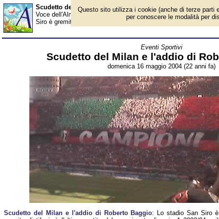
Scudetto del Milan e l'addio di Roberto Baggio - Almanacco
Questo sito utilizza i cookie (anche di terze parti e
Voce dell'Almanacco del 16 maggio, per la rubrica 'Eventi Sporti
per conoscere le modalità per disab
Siro è gremito di tifosi, è l'ultima partita del campionato di serie 
Eventi Sportivi
Scudetto del Milan e l'addio di Ro
domenica 16 maggio 2004 (22 anni fa)
Scudetto del Milan e l'addio di Roberto Baggio
: Lo stadio San Siro è