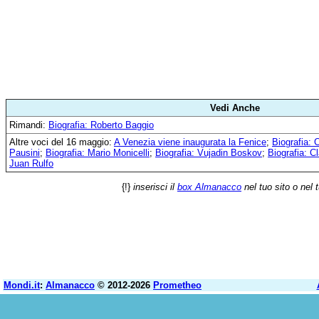
Vedi Anche
Rimandi:
Biografia: Roberto Baggio
Altre voci del 16 maggio:
A Venezia viene inaugurata la Fenice
;
Biografia: 
Pausini
;
Biografia: Mario Monicelli
;
Biografia: Vujadin Boskov
;
Biografia: C
Juan Rulfo
{!}
inserisci il
box Almanacco
nel tuo sito o nel 
Mondi.it
:
Almanacco
© 2012-2026
Prometheo