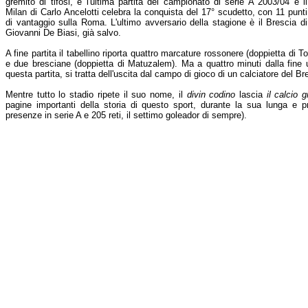
gremito di tifosi, è l'ultima partita del campionato di serie A 2003/04 e il
Milan di Carlo Ancelotti celebra la conquista del 17° scudetto, con 11 punti
di vantaggio sulla Roma. L'ultimo avversario della stagione è il Brescia di
Giovanni De Biasi, già salvo.
A fine partita il tabellino riporta quattro marcature rossonere (doppietta 
e due bresciane (doppietta di Matuzalem). Ma a quattro minuti dalla fine 
questa partita, si tratta dell'uscita dal campo di gioco di un calciatore del B
Mentre tutto lo stadio ripete il suo nome, il
divin codino
lascia
il calcio 
pagine importanti della storia di questo sport, durante la sua lunga e pr
presenze in serie A e 205 reti, il settimo goleador di sempre).