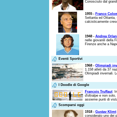
Conosciuto dal grande
1955 -
Franco Colo
Settanta ed Ottanta, 
calcisticamente cresc
1948 -
Andrea Orlan
nelle giovanili della
Firenze anche a Napol
Eventi Sportivi
1968 -
Olimpiadi inv
1.158 atleti da 37 naz
Olimpiadi invernali. L
I Doodle di Google
François Truffaut
: I
d'oltralpe e non solo
assieme punti di vista
Scomparsi oggi
1918 -
Gustav Klimt
considerato uno dei pi