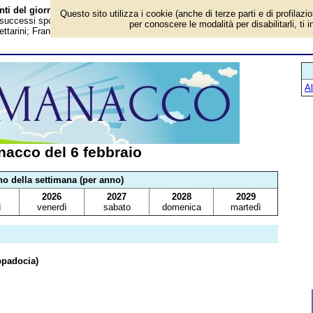
nti del giorno
Questo sito utilizza i cookie (anche di terze parti e di profilazi
 successi sportivi, anniversari e curiosità: Inizia il regno di Elisabetta II; Bob
per conoscere le modalità per disabilitarli, ti 
ttarini; Franco Colomba; Andrea Orlandini; Olimpiadi invernali del 1968;
A
acco del 6 febbraio
no della settimana (per anno)
2026
2027
2028
2029
ì
venerdì
sabato
domenica
martedì
ppadocia)