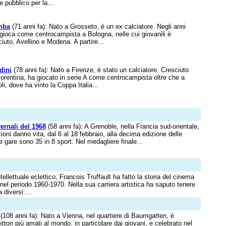
 pubblico per la...
mba
(71 anni fa): Nato a Grosseto, è un ex calciatore. Negli anni
gioca come centrocampista a Bologna, nelle cui giovanili è
iuto, Avellino e Modena. A partire...
dini
(78 anni fa): Nato a Firenze, è stato un calciatore. Cresciuto
 Fiorentina, ha giocato in serie A come centrocampista oltre che a
i, dove ha vinto la Coppa Italia...
ernali del 1968
(58 anni fa): A Grenoble, nella Francia sud-orientale,
ioni danno vita, dal 6 al 18 febbraio, alla decima edizione delle
e gare sono 35 in 8 sport. Nel medagliere finale...
ntellettuale eclettico, Francois Truffault ha fatto la storia del cinema
, nel periodo 1960-1970. Nella sua carriera artistica ha saputo tenere
 diversi:...
(108 anni fa): Nato a Vienna, nel quartiere di Baumgarten, è
ttori più amati al mondo, in particolare dai giovani, e celebrato nel