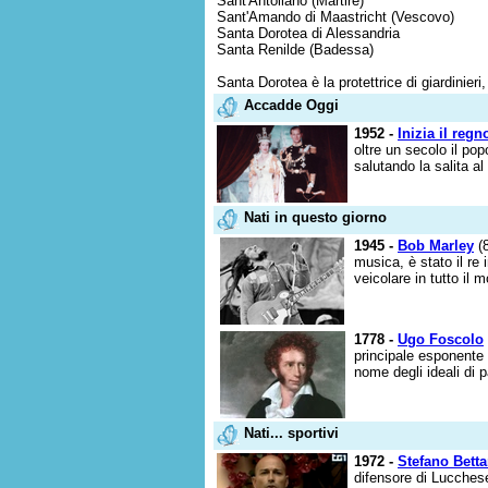
Sant'Antoliano (Martire)
Sant'Amando di Maastricht (Vescovo)
Santa Dorotea di Alessandria
Santa Renilde (Badessa)
Santa Dorotea è la protettrice di giardinieri, 
Accadde Oggi
1952 -
Inizia il regn
oltre un secolo il pop
salutando la salita al
Nati in questo giorno
1945 -
Bob Marley
(8
musica, è stato il re
veicolare in tutto il m
1778 -
Ugo Foscolo
principale esponente
nome degli ideali di pa
Nati... sportivi
1972 -
Stefano Betta
difensore di Lucches