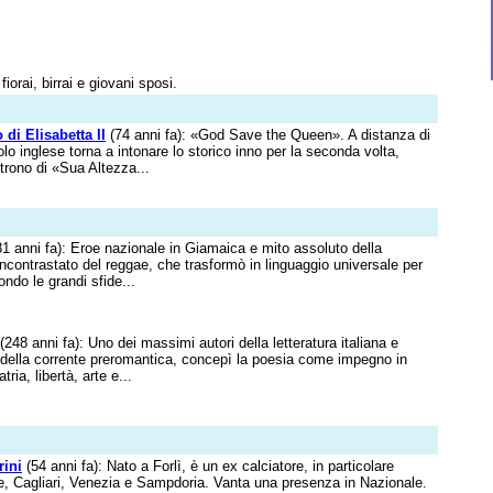
fiorai, birrai e giovani sposi.
o di Elisabetta II
(74 anni fa): «God Save the Queen». A distanza di
olo inglese torna a intonare lo storico inno per la seconda volta,
 trono di «Sua Altezza...
1 anni fa): Eroe nazionale in Giamaica e mito assoluto della
 incontrastato del reggae, che trasformò in linguaggio universale per
ondo le grandi sfide...
(248 anni fa): Uno dei massimi autori della letteratura italiana e
 della corrente preromantica, concepì la poesia come impegno in
tria, libertà, arte e...
rini
(54 anni fa): Nato a Forlì, è un ex calciatore, in particolare
e, Cagliari, Venezia e Sampdoria. Vanta una presenza in Nazionale.