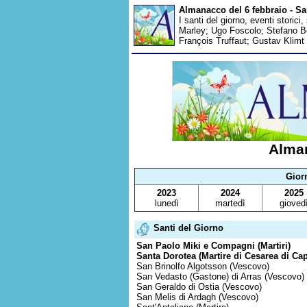
Almanacco del 6 febbraio - Sa
I santi del giorno, eventi storici,
Marley; Ugo Foscolo; Stefano Be
François Truffaut; Gustav Klimt
Alman
Gior
2023
2024
2025
lunedì
martedì
gioved
Santi del Giorno
San Paolo Miki e Compagni (Martiri)
Santa Dorotea (Martire di Cesarea di Ca
San Brinolfo Algotsson (Vescovo)
San Vedasto (Gastone) di Arras (Vescovo)
San Geraldo di Ostia (Vescovo)
San Melis di Ardagh (Vescovo)