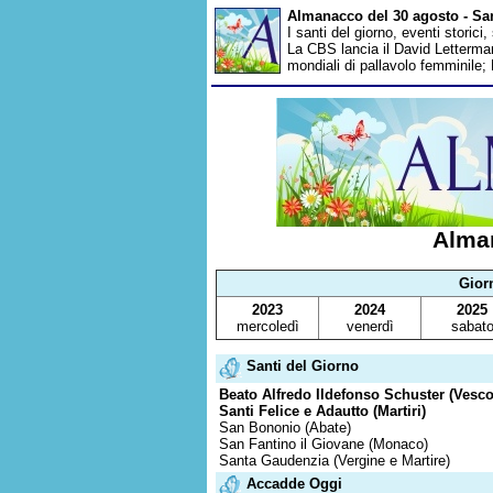
Almanacco del 30 agosto - San
I santi del giorno, eventi storici
La CBS lancia il David Letterma
mondiali di pallavolo femminile;
Alma
Gior
2023
2024
2025
mercoledì
venerdì
sabat
Santi del Giorno
Beato Alfredo Ildefonso Schuster (Vesc
Santi Felice e Adautto (Martiri)
San Bononio (Abate)
San Fantino il Giovane (Monaco)
Santa Gaudenzia (Vergine e Martire)
Accadde Oggi