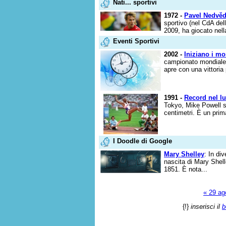
Nati... sportivi
1972 -
Pavel Nedvě
sportivo (nel CdA del
2009, ha giocato nell
Eventi Sportivi
2002 -
Iniziano i mo
campionato mondiale d
apre con una vittoria 
1991 -
Record nel l
Tokyo, Mike Powell st
centimetri. È un prim
I Doodle di Google
Mary Shelley
: In di
nascita di Mary Shelle
1851. È nota...
« 29 ag
{!}
inserisci il
b