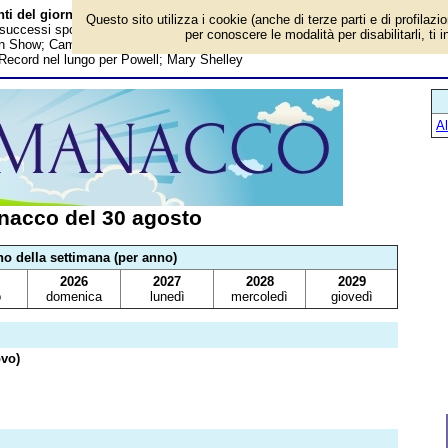
ti del giorno
Questo sito utilizza i cookie (anche di terze parti e di profilazi
, successi sportivi, anniversari e curiosità: Debutta il videogioco Street Fighter;
per conoscere le modalità per disabilitarli, ti 
n Show; Cameron Diaz; Joe Petrosino; Ilaria D'Amico; Pavel Nedvěd; Iniziano
 Record nel lungo per Powell; Mary Shelley
A
nacco del 30 agosto
no della settimana (per anno)
2026
2027
2028
2029
o
domenica
lunedì
mercoledì
giovedì
ovo)