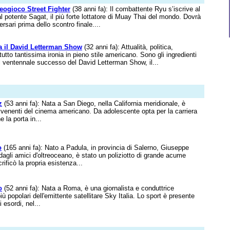
deogioco Street Fighter
(38 anni fa): Il combattente Ryu s’iscrive al
l potente Sagat, il più forte lottatore di Muay Thai del mondo. Dovrà
ersari prima dello scontro finale....
a il David Letterman Show
(32 anni fa): Attualità, politica,
utto tantissima ironia in pieno stile americano. Sono gli ingredienti
l ventennale successo del David Letterman Show, il...
z
(53 anni fa): Nata a San Diego, nella California meridionale, è
 avvenenti del cinema americano. Da adolescente opta per la carriera
e la porta in...
o
(165 anni fa): Nato a Padula, in provincia di Salerno, Giuseppe
dagli amici d'oltreoceano, è stato un poliziotto di grande acume
rificò la propria esistenza...
o
(52 anni fa): Nata a Roma, è una giornalista e conduttrice
 più popolari dell'emittente satellitare Sky Italia. Lo sport è presente
i esordi, nel...