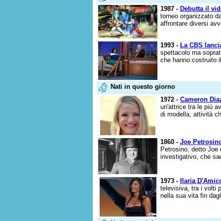
1987 -
Debutta il vi
torneo organizzato da
affrontare diversi avv
1993 -
La CBS lanci
spettacolo ma sopratt
che hanno costruito i
Nati in questo giorno
1972 -
Cameron Dia
un'attrice tra le più
di modella, attività ch
1860 -
Joe Petrosin
Petrosino, detto Joe 
investigativo, che sac
1973 -
Ilaria D'Amic
televisiva, tra i volti
nella sua vita fin dagl