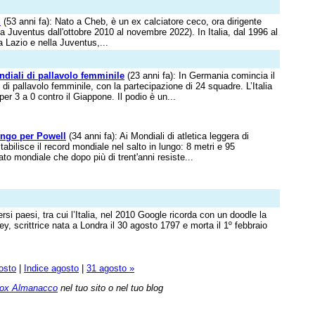
d
(53 anni fa): Nato a Cheb, è un ex calciatore ceco, ora dirigente
la Juventus dall'ottobre 2010 al novembre 2022). In Italia, dal 1996 al
a Lazio e nella Juventus,...
ndiali di pallavolo femminile
(23 anni fa): In Germania comincia il
i pallavolo femminile, con la partecipazione di 24 squadre. L’Italia
per 3 a 0 contro il Giappone. Il podio è un...
ungo per Powell
(34 anni fa): Ai Mondiali di atletica leggera di
abilisce il record mondiale nel salto in lungo: 8 metri e 95
ato mondiale che dopo più di trent'anni resiste...
versi paesi, tra cui l’Italia, nel 2010 Google ricorda con un doodle la
y, scrittrice nata a Londra il 30 agosto 1797 e morta il 1º febbraio
osto
|
Indice agosto
|
31 agosto »
ox Almanacco
nel tuo sito o nel tuo blog