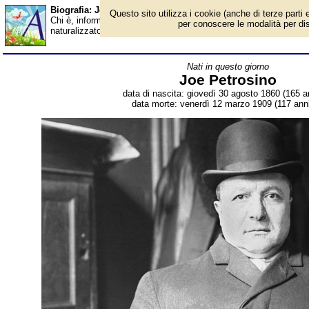
Biografia: Joe Petrosino - Almanacco
Questo sito utilizza i cookie (anche di terze parti e
Chi è, informazioni, foto, qual è la data di nascita, dove è nato, c
per conoscere le modalità per disab
naturalizzato statunitense. Breve biografia. Voce dell'Almanacco
Nati in questo giorno
Joe Petrosino
data di nascita: giovedì 30 agosto 1860 (165 an
data morte: venerdì 12 marzo 1909 (117 anni