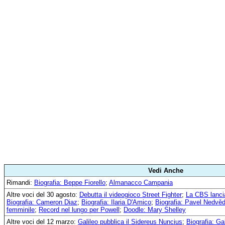
Vedi Anche
Rimandi:
Biografia: Beppe Fiorello
;
Almanacco Campania
Altre voci del 30 agosto:
Debutta il videogioco Street Fighter
;
La CBS lanci
Biografia: Cameron Diaz
;
Biografia: Ilaria D'Amico
;
Biografia: Pavel Nedvě
femminile
;
Record nel lungo per Powell
;
Doodle: Mary Shelley
Altre voci del 12 marzo:
Galileo pubblica il Sidereus Nuncius
;
Biografia: Ga