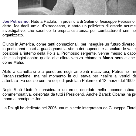
Joe Petrosino
: Nato a Padula, in provincia di Salerno, Giuseppe Petrosino,
detto Joe dagli amici d'oltreoceano, è stato un poliziotto di grande acume
investigativo, che sacrificò la propria esistenza per combattere il crimine
organizzato.
Giunto in America, come tanti connazionali, per inseguire un futuro diverso,
in pochi anni riuscì a guadagnarsi la stima dei superiori e a scalare le varie
posizioni all'interno della Polizia. Promosso sergente, venne messo a capo
delle indagini contro quella che allora veniva chiamata
Mano nera
e che p
come Mafia.
Abile a camuffarsi e a penetrare negli ambienti malavitosi, Petrosino mi
l'organizzazione, ma nel momento in cui stava per risalire ai vertici d
attentato. Fu ucciso con tre colpi di pistola a Palermo, il 12 marzo del 1909.
Negli Stati Uniti è considerato un eroe, ricordato nella toponomastic
commemorativa, celebrata da tutti i Presidenti. Anche Barack Obama ha pros
mano al pronipote Joe.
La Rai gli ha dedicato nel 2006 una miniserie interpretata da Giuseppe Fiorel