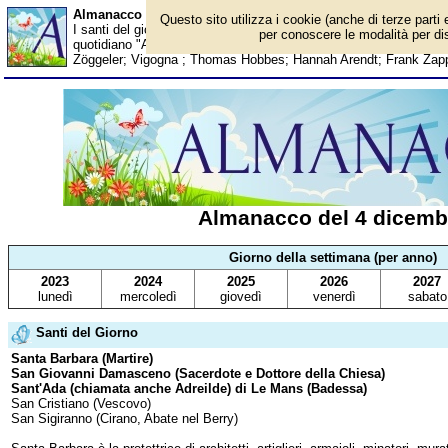
Almanacco del 4 dicembre - Santi del giorno
Questo sito utilizza i cookie (anche di terze parti 
I santi del giorno, eventi storici, successi sportivi, anniversari e
per conoscere le modalità per disa
quotidiano "Avvenire"; Marisa Tomei; Jeff Bridges; Serhij Bubka; 
Zöggeler; Vigogna ; Thomas Hobbes; Hannah Arendt; Frank Zap
Almanacco del 4 dicemb
Giorno della settimana (per anno)
2023
2024
2025
2026
2027
lunedì
mercoledì
giovedì
venerdì
sabato
Santi del Giorno
Santa Barbara (Martire)
San Giovanni Damasceno (Sacerdote e Dottore della Chiesa)
Sant'Ada (chiamata anche Adreilde) di Le Mans (Badessa)
San Cristiano (Vescovo)
San Sigiranno (Cirano, Abate nel Berry)