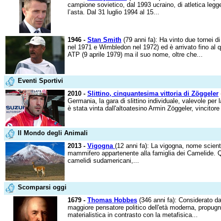
campione sovietico, dal 1993 ucraino, di atletica legge
l’asta. Dal 31 luglio 1994 al 15...
1946 -
Stan Smith
(79 anni fa): Ha vinto due tornei 
nel 1971 e Wimbledon nel 1972) ed è arrivato fino al 
ATP (9 aprile 1979) ma il suo nome, oltre che...
Eventi Sportivi
2010 -
Slittino, cinquantesima vittoria di Zöggeler
Germania, la gara di slittino individuale, valevole per
è stata vinta dall'altoatesino Armin Zöggeler, vincitore
Il Mondo degli Animali
2013 -
Vigogna
(12 anni fa): La vigogna, nome scient
mammifero appartenente alla famiglia dei Camelide. Qu
camelidi sudamericani,...
Scomparsi oggi
1679 -
Thomas Hobbes
(346 anni fa): Considerato dal
maggiore pensatore politico dell'età moderna, propugn
materialistica in contrasto con la metafisica...