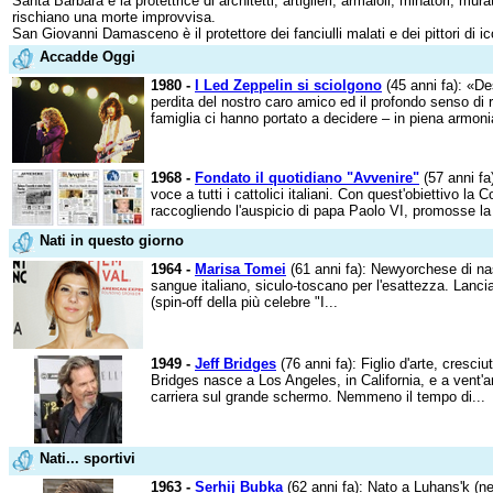
Santa Barbara è la protettrice di architetti, artiglieri, armaioli, minatori, mu
rischiano una morte improvvisa.
San Giovanni Damasceno è il protettore dei fanciulli malati e dei pittori di i
Accadde Oggi
1980 -
I Led Zeppelin si sciolgono
(45 anni fa): «De
perdita del nostro caro amico ed il profondo senso di 
famiglia ci hanno portato a decidere – in piena armonia
1968 -
Fondato il quotidiano "Avvenire"
(57 anni fa
voce a tutti i cattolici italiani. Con quest'obiettivo la
raccogliendo l'auspicio di papa Paolo VI, promosse la f
Nati in questo giorno
1964 -
Marisa Tomei
(61 anni fa): Newyorchese di na
sangue italiano, siculo-toscano per l'esattezza. Lancia
(spin-off della più celebre "I...
1949 -
Jeff Bridges
(76 anni fa): Figlio d'arte, cresc
Bridges nasce a Los Angeles, in California, e a vent'a
carriera sul grande schermo. Nemmeno il tempo di...
Nati... sportivi
1963 -
Serhij Bubka
(62 anni fa): Nato a Luhans'k (ne