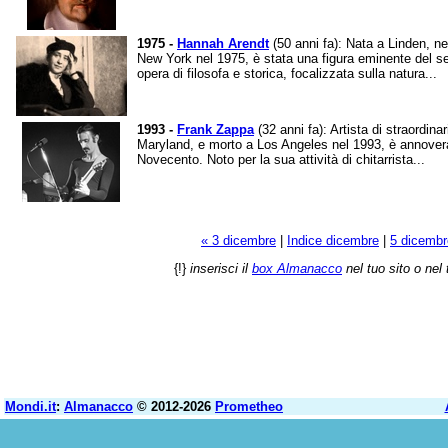
1975 -
Hannah Arendt
(50 anni fa): Nata a Linden, n
New York nel 1975, è stata una figura eminente del se
opera di filosofa e storica, focalizzata sulla natura...
1993 -
Frank Zappa
(32 anni fa): Artista di straordina
Maryland, e morto a Los Angeles nel 1993, è annoverat
Novecento. Noto per la sua attività di chitarrista...
« 3 dicembre
|
Indice dicembre
|
5 dicembr
{!}
inserisci il
box Almanacco
nel tuo sito o nel 
Mondi.it
:
Almanacco
© 2012-2026
Prometheo