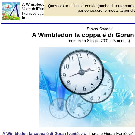
A Wimbledon la coppa è di Goran Ivanišević - Almanacco
Questo sito utilizza i cookie (anche di terze parti e
Voce dell'Almanacco del 8 luglio, per la rubrica 'Eventi Sportivi'
per conoscere le modalità per disab
Ivanišević, a sorpresa, conquista la vittoria nella centoquindice
in...
Eventi Sportivi
A Wimbledon la coppa è di Goran 
domenica 8 luglio 2001 (25 anni fa)
A Wimbledon la coppa è di Goran Ivanišević
: Il croato Goran Ivanišević,