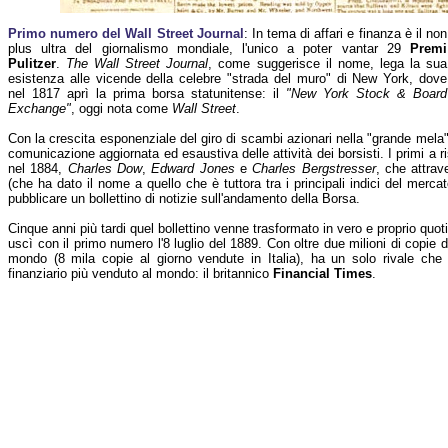
Primo numero del Wall Street Journal
: In tema di affari e finanza è il non
plus ultra del giornalismo mondiale, l'unico a poter vantar 29
Premi
Pulitzer
.
The Wall Street Journal
, come suggerisce il nome, lega la sua
esistenza alle vicende della celebre "strada del muro" di New York, dove
nel 1817 aprì la prima borsa statunitense: il
"New York Stock & Board
Exchange"
, oggi nota come
Wall Street
.
Con la crescita esponenziale del giro di scambi azionari nella "grande mela",
comunicazione aggiornata ed esaustiva delle attività dei borsisti. I primi a 
nel 1884,
Charles Dow
,
Edward Jones
e
Charles Bergstresser
, che attrav
(che ha dato il nome a quello che è tuttora tra i principali indici del merca
pubblicare un bollettino di notizie sull'andamento della Borsa.
Cinque anni più tardi quel bollettino venne trasformato in vero e proprio quot
uscì con il primo numero l'8 luglio del 1889. Con oltre due milioni di copie di
mondo (8 mila copie al giorno vendute in Italia), ha un solo rivale che g
finanziario più venduto al mondo: il britannico
Financial Times
.