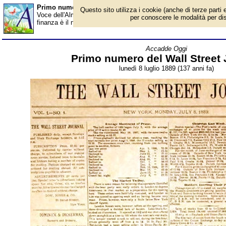
Primo numero del Wall Street Journal - Almanacco
Questo sito utilizza i cookie (anche di terze parti e
Voce dell'Almanacco del 8 luglio, per la rubrica 'Accadde Oggi'. 
per conoscere le modalità per disab
finanza è il non plus ultra del giornalismo mondiale, l'unico a pot
Accadde Oggi
Primo numero del Wall Street 
lunedì 8 luglio 1889 (137 anni fa)