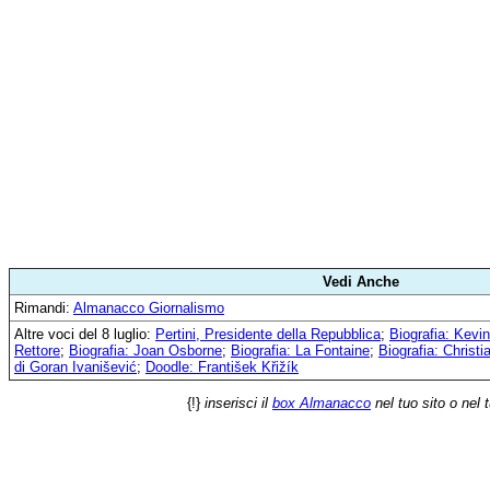
Vedi Anche
Rimandi:
Almanacco Giornalismo
Altre voci del 8 luglio:
Pertini, Presidente della Repubblica
;
Biografia: Kevi
Rettore
;
Biografia: Joan Osborne
;
Biografia: La Fontaine
;
Biografia: Christi
di Goran Ivanišević
;
Doodle: František Křižík
{!}
inserisci il
box Almanacco
nel tuo sito o nel 