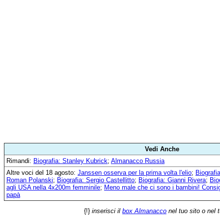
Vedi Anche
Rimandi:
Biografia: Stanley Kubrick
;
Almanacco Russia
Altre voci del 18 agosto:
Janssen osserva per la prima volta l'elio
;
Biografia
Roman Polanski
;
Biografia: Sergio Castellitto
;
Biografia: Gianni Rivera
;
Bio
agli USA nella 4x200m femminile
;
Meno male che ci sono i bambini! Consigl
papà
{!}
inserisci il
box Almanacco
nel tuo sito o nel 