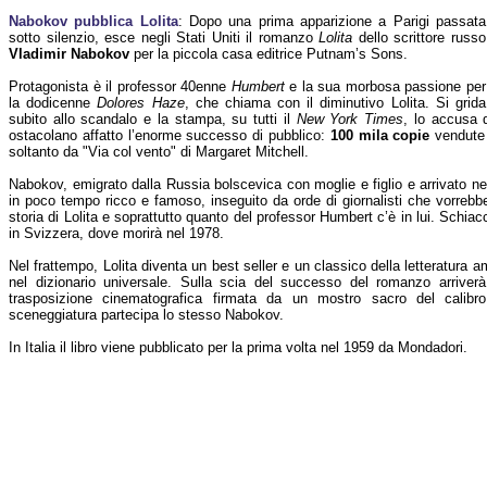
Nabokov pubblica Lolita
: Dopo una prima apparizione a Parigi passata
sotto silenzio, esce negli Stati Uniti il romanzo
Lolita
dello scrittore russo
Vladimir Nabokov
per la piccola casa editrice Putnam’s Sons.
Protagonista è il professor 40enne
Humbert
e la sua morbosa passione per
la dodicenne
Dolores Haze
, che chiama con il diminutivo Lolita. Si grida
subito allo scandalo e la stampa, su tutti il
New York Times
, lo accusa d
ostacolano affatto l’enorme successo di pubblico:
100 mila copie
vendute 
soltanto da "Via col vento" di Margaret Mitchell.
Nabokov, emigrato dalla Russia bolscevica con moglie e figlio e arrivato ne
in poco tempo ricco e famoso, inseguito da orde di giornalisti che vorrebbe
storia di Lolita e soprattutto quanto del professor Humbert c’è in lui. Schiac
in Svizzera, dove morirà nel 1978.
Nel frattempo, Lolita diventa un best seller e un classico della letteratur
nel dizionario universale. Sulla scia del successo del romanzo arriver
trasposizione cinematografica firmata da un mostro sacro del calib
sceneggiatura partecipa lo stesso Nabokov.
In Italia il libro viene pubblicato per la prima volta nel 1959 da Mondadori.