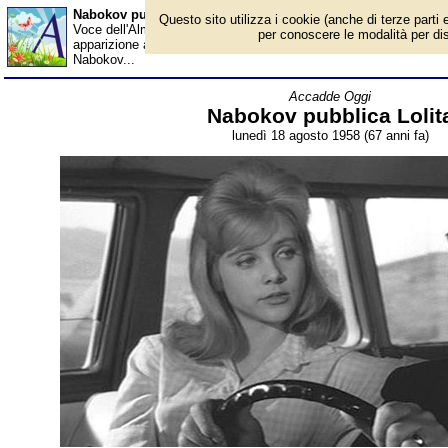
Nabokov pubblica Lolita - Almanacco
Questo sito utilizza i cookie (anche di terze parti e
Voce dell'Almanacco del 18 agosto, per la rubrica 'Accadde Oggi
per conoscere le modalità per disab
apparizione a Parigi passata sotto silenzio, esce negli Stati Uniti
Nabokov...
Accadde Oggi
Nabokov pubblica Lolit
lunedì 18 agosto 1958 (67 anni fa)