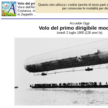
Volo del primo dirigibile moderno - Almanacco
Questo sito utilizza i cookie (anche di terze parti e
Voce dell'Almanacco del 2 luglio, per la rubrica 'Accadde Oggi'. E
per conoscere le modalità per disab
Costanza, in Germania, fece da teatro a uno degli eventi cruciali d
lo Zeppelin...
Accadde Oggi
Volo del primo dirigibile mo
lunedì 2 luglio 1900 (126 anni fa)