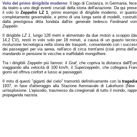
Volo del primo dirigibile moderno
: Il lago di Costanza, in Germania, fece
da teatro a uno degli eventi cruciali della storia dell'aviazione. Da qui prese
il volo lo
Zeppelin LZ 1
, primo esempio di dirigibile moderno, in quanto
completamente governabile, e primo di una lunga serie di modelli, costruiti
dalla prestigiosa ditta fondata dall'ex generale tedesco
Ferdinand von
Zeppelin
.
Il dirigibile
LZ 1
, lungo 128 metri e alimentato da due motori a scoppio (da
14,2 CV), restò in volo solo per 18 minuti, a causa di un guasto tecnic
rivoluzione tecnologica nella storia dei trasporti, consentendo con i successi
dei passeggeri per via aerea, nell'arco di circa trent'anni (cioè prima dell'a
mandando in pensione le vecchie e inaffidabili mongolfiere.
Tra i dirigibili Zeppelin più famosi: il
Graf
, che copriva la distanza dall'Euro
viaggiando alla velocità di 100 km/h; il
Superzeppelin
, che collegava Fran
giorni ed offriva confort e lusso ai passeggeri.
Il mito di questi "giganti del cielo" tramontò definitivamente con la
tragedi
1937, in fase d'atterraggio alla Stazione Aeronavale di Lakehurst (New 
un'esplosione. L'episodio, trasmesso da cinegiornali di tutto il mondo, rapp
propaganda nazista.