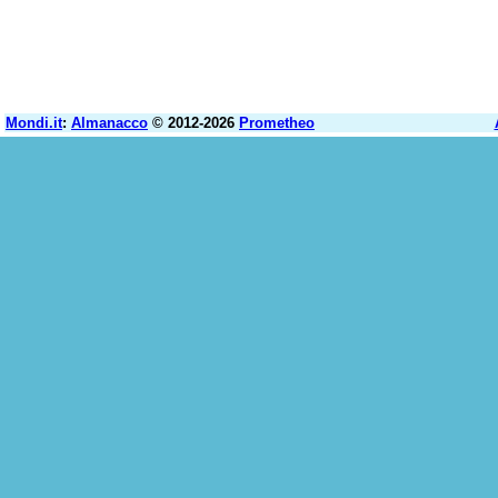
Mondi.it
:
Almanacco
© 2012-2026
Prometheo