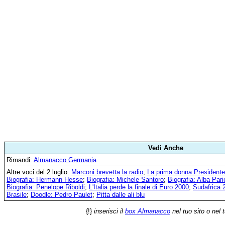
Vedi Anche
Rimandi:
Almanacco Germania
Altre voci del 2 luglio:
Marconi brevetta la radio
;
La prima donna Presidente 
Biografia: Hermann Hesse
;
Biografia: Michele Santoro
;
Biografia: Alba Parie
Biografia: Penelope Riboldi
;
L'Italia perde la finale di Euro 2000
;
Sudafrica 2
Brasile
;
Doodle: Pedro Paulet
;
Pitta dalle ali blu
{!}
inserisci il
box Almanacco
nel tuo sito o nel 