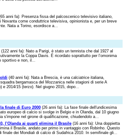
65 anni fa): Presenza fissa del palcoscenico televisivo italiano,
i Novanta come conduttrice televisiva, opinionista e, per un breve
te. Nata a Torino, esordisce a...
(122 anni fa): Nato a Parigi, è stato un tennista che dal 1927 al
utivamente la Coppa Davis. È ricordato soprattutto per l’omonima
sportivo e non, il...
oldi
(40 anni fa): Nata a Brescia, è una calciatrice italiana,
 squadra bergamasca del Mozzanica nelle stagioni di serie A
) e 2014/15 (terzo). Nel giugno 2015, dopo...
 la finale di Euro 2000
(26 anni fa): La fase finale dell'undicesima
to europeo di calcio si svolge in Belgio e in Olanda, dal 10 giugno
alia s'impone nel girone di qualificazione, chiudendolo a...
0, l’Olanda ai quarti elimina il Brasile
(16 anni fa): Una doppietta
imina il Brasile, andato per primo in vantaggio con Robinho. Questo
di finale dei Mondiali di calcio di Sudafrica 2010. In semifinale gli...