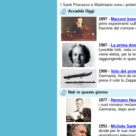
I Santi Processo e Martiniano sono i protetto
Accadde Oggi
1897 -
Marconi breve
primi esperimenti sul
frazione del comune di
1987 -
La prima donn
Leonilde Iotti, nota c
viene eletta, per la 
raggiungendo in quest
1900 -
Volo del pri
Germania, fece da teat
prese il volo lo Zeppe
Nati in questo giorno
1877 -
Hermann Hes
i suoi romanzi restan
Germania, dopo aver 
1951 -
Michele Sant
divide per le sue man
giornalismo televisivo 