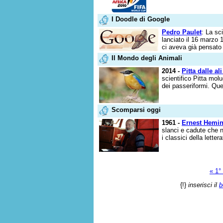
I Doodle di Google
Pedro Paulet
: La sc
lanciato il 16 marzo 
ci aveva già pensato 
Il Mondo degli Animali
2014 -
Pitta dalle ali
scientifico Pitta molu
dei passeriformi. Que
Scomparsi oggi
1961 -
Ernest Hemi
slanci e cadute che ne
i classici della lette
« 1° 
{!}
inserisci il
b