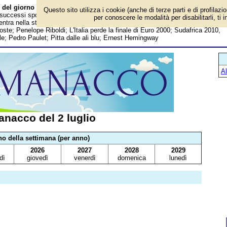
 del giorno
Questo sito utilizza i cookie (anche di terze parti e di profilazi
, successi sportivi, anniversari e curiosità: Marconi brevetta la radio; La prima
per conoscere le modalità per disabilitarli, ti 
ntra nella storia; Volo del primo dirigibile moderno; Hermann Hesse; Michele
ste; Penelope Riboldi; L'Italia perde la finale di Euro 2000; Sudafrica 2010,
sile; Pedro Paulet; Pitta dalle ali blu; Ernest Hemingway
A
nacco del 2 luglio
no della settimana (per anno)
2026
2027
2028
2029
dì
giovedì
venerdì
domenica
lunedì