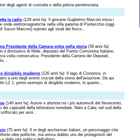
ri degli agenti di custodia e della polizia penitenziaria.
tta la radio
(129 anni fa): Il giovane Guglielmo Marconi inizia i
le onde elettromagnetiche nella villa paterna di Pontecchio (oggi
 Sasso Marconi) ispirato agli studi del fisico...
a Presidente della Camera entra nella storia
(39 anni fa):
on il diminutivo di Nilde, deputato del Partito Comunista Italiano,
terza volta consecutiva, Presidente della Camera dei Deputati,
o...
mo dirigibile moderno
(126 anni fa): Il lago di Costanza, in
ro a uno degli eventi cruciali della storia dell'aviazione. Da qui
lin LZ 1, primo esempio di dirigibile moderno, in quanto...
se
(149 anni fa): Autore e aforista tra i più autorevoli del Novecento,
o dei capisaldi della letteratura mondiale. Nato a Calw, nel sud della
soffocato per anni...
oro
(75 anni fa): Il re degli anchorman italiani, un personaggio che
ifeste idee politiche, ma senza dubbio uno dei protagonisti del
e della vita politica dell'ultimo...