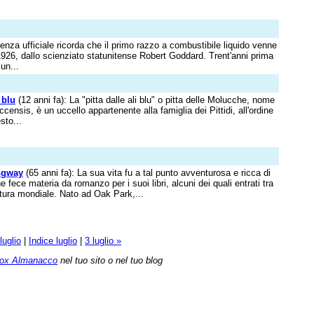
ienza ufficiale ricorda che il primo razzo a combustibile liquido venne
1926, dallo scienziato statunitense Robert Goddard. Trent'anni prima
un...
 blu
(12 anni fa): La "pitta dalle ali blu" o pitta delle Molucche, nome
ccensis, è un uccello appartenente alla famiglia dei Pittidi, all'ordine
sto...
ngway
(65 anni fa): La sua vita fu a tal punto avventurosa e ricca di
 fece materia da romanzo per i suoi libri, alcuni dei quali entrati tra
ratura mondiale. Nato ad Oak Park,...
luglio
|
Indice luglio
|
3 luglio »
ox Almanacco
nel tuo sito o nel tuo blog