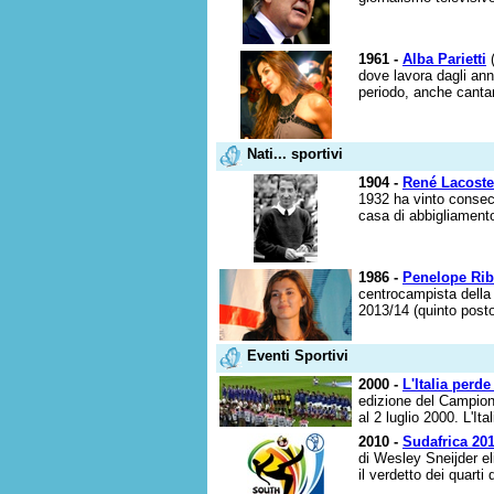
1961 -
Alba Parietti
(
dove lavora dagli ann
periodo, anche cantan
Nati... sportivi
1904 -
René Lacoste
1932 ha vinto consec
casa di abbigliamento 
1986 -
Penelope Rib
centrocampista della
2013/14 (quinto posto
Eventi Sportivi
2000 -
L'Italia perde
edizione del Campiona
al 2 luglio 2000. L'It
2010 -
Sudafrica 201
di Wesley Sneijder el
il verdetto dei quarti 