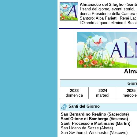
Almanacco del 2 luglio - Santi
I santi del giorno, eventi storici
donna Presidente della Camera e
Santoro; Alba Parietti; René Laco
l’Olanda ai quarti elimina il Bra
Alma
Gior
2023
2024
2025
domenica
martedì
mercole
Santi del Giorno
San Bernardino Realino (Sacerdote)
Sant'Ottone di Bamberga (Vescovo)
Santi Processo e Martiniano (Martiri)
San Lidano da Sezze (Abate)
San Swithun di Winchester (Vescovo)