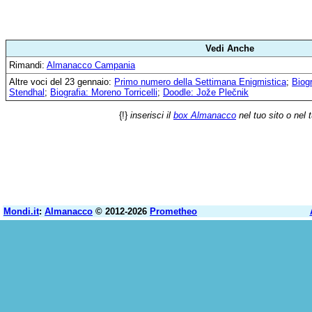
Vedi Anche
Rimandi:
Almanacco Campania
Altre voci del 23 gennaio:
Primo numero della Settimana Enigmistica
;
Biog
Stendhal
;
Biografia: Moreno Torricelli
;
Doodle: Jože Plečnik
{!}
inserisci il
box Almanacco
nel tuo sito o nel 
Mondi.it
:
Almanacco
© 2012-2026
Prometheo