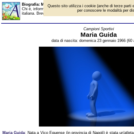
Biografia: Maria Guida - età - Almanacco
Questo sito utilizza i cookie (anche di terze parti e
Chi è, informazioni, foto, qual è la data di nascita, età, dove è n
per conoscere le modalità per disab
italiana. Breve biografia. Voce dell'Almanacco.
Campioni Sportivi
Maria Guida
data di nascita: domenica 23 gennaio 1966 (60 a
Maria Guida
: Nata a Vico Equense (in provincia di Napoli) è stata un'atleta