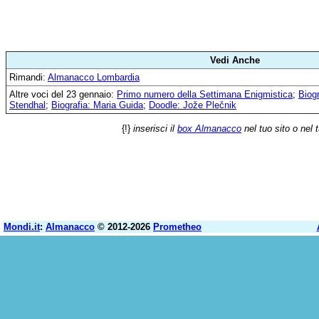
Vedi Anche
Rimandi:
Almanacco Lombardia
Altre voci del 23 gennaio:
Primo numero della Settimana Enigmistica
;
Biog
Stendhal
;
Biografia: Maria Guida
;
Doodle: Jože Plečnik
{!}
inserisci il
box Almanacco
nel tuo sito o nel 
Mondi.it
:
Almanacco
© 2012-2026
Prometheo