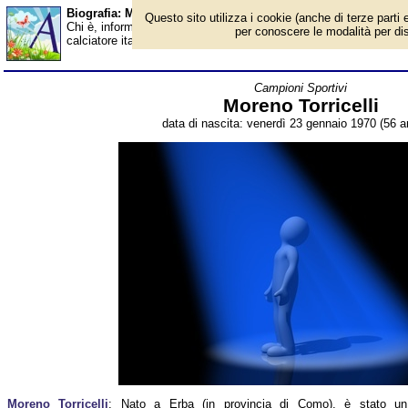
Biografia: Moreno Torricelli - età - Almanacco
Questo sito utilizza i cookie (anche di terze parti e
Chi è, informazioni, foto, qual è la data di nascita, età, dove è n
per conoscere le modalità per disab
calciatore italiano, allenatore. Breve biografia. Voce dell'Almana
Campioni Sportivi
Moreno Torricelli
data di nascita: venerdì 23 gennaio 1970 (56 an
Moreno Torricelli
: Nato a Erba (in provincia di Como), è stato un