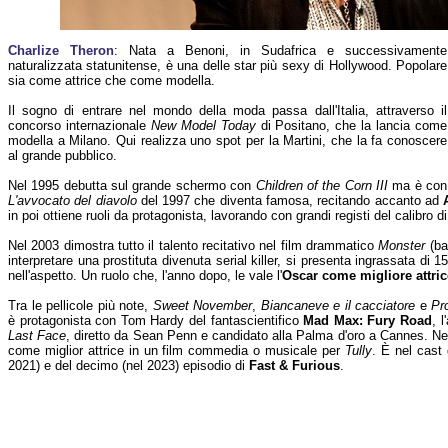
Charlize Theron
: Nata a Benoni, in Sudafrica e successivamente
naturalizzata statunitense, è una delle star più sexy di Hollywood. Popolare
sia come attrice che come modella.
Il sogno di entrare nel mondo della moda passa dall'Italia, attraverso il
concorso internazionale
New Model Today
di Positano, che la lancia come
modella a Milano. Qui realizza uno spot per la Martini, che la fa conoscere
al grande pubblico.
Nel 1995 debutta sul grande schermo con
Children of the Corn III
ma è con
L'avvocato del diavolo
del 1997 che diventa famosa, recitando accanto ad
in poi ottiene ruoli da protagonista, lavorando con grandi registi del calibro 
Nel 2003 dimostra tutto il talento recitativo nel film drammatico
Monster
(ba
interpretare una prostituta divenuta serial killer, si presenta ingrassata di
nell'aspetto. Un ruolo che, l'anno dopo, le vale l'
Oscar come migliore attric
Tra le pellicole più note,
Sweet November
,
Biancaneve e il cacciatore
e
Pr
è protagonista con Tom Hardy del fantascientifico
Mad Max: Fury Road
, 
Last Face
, diretto da Sean Penn e candidato alla Palma d'oro a Cannes. N
come miglior attrice in un film commedia o musicale per
Tully
. È nel cast 
2021) e del decimo (nel 2023) episodio di
Fast & Furious
.