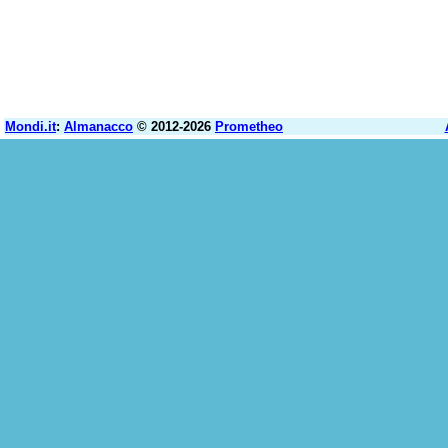
Mondi.it
:
Almanacco
© 2012-2026
Prometheo