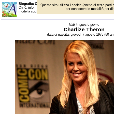
Biografia: Charlize Theron - età - Almanacco
Questo sito utilizza i cookie (anche di terze parti e
Chi è, informazioni, foto, qual è la data di nascita, età, dove è n
per conoscere le modalità per disab
modella sudafricana, naturalizzata statunitense, Premio Oscar n
Nati in questo giorno
Charlize Theron
data di nascita: giovedì 7 agosto 1975 (50 ann