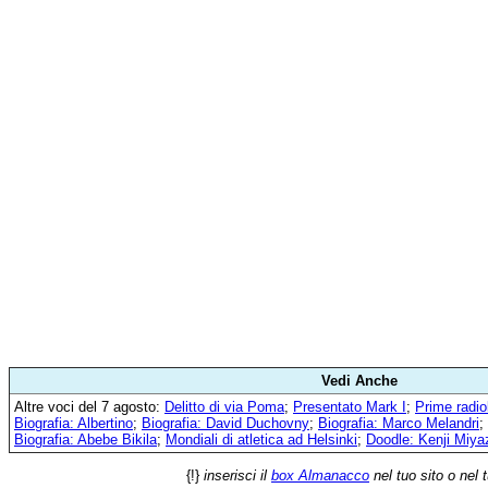
Vedi Anche
Altre voci del 7 agosto:
Delitto di via Poma
;
Presentato Mark I
;
Prime radi
Biografia: Albertino
;
Biografia: David Duchovny
;
Biografia: Marco Melandri
;
Biografia: Abebe Bikila
;
Mondiali di atletica ad Helsinki
;
Doodle: Kenji Miy
{!}
inserisci il
box Almanacco
nel tuo sito o nel 