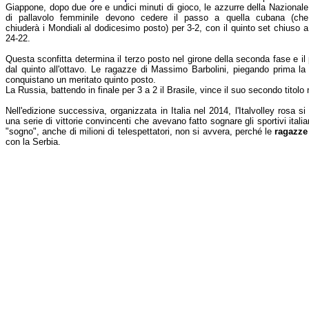
Giappone, dopo due ore e undici minuti di gioco, le azzurre della Nazionale
di pallavolo femminile devono cedere il passo a quella cubana (che
chiuderà i Mondiali al dodicesimo posto) per 3-2, con il quinto set chiuso a
24-22.
Questa sconfitta determina il terzo posto nel girone della seconda fase e il 
dal quinto all'ottavo. Le ragazze di Massimo Barbolini, piegando prima la
conquistano un meritato quinto posto.
La Russia, battendo in finale per 3 a 2 il Brasile, vince il suo secondo titolo
Nell'edizione successiva, organizzata in Italia nel 2014, l'Italvolley rosa s
una serie di vittorie convincenti che avevano fatto sognare gli sportivi itali
"sogno", anche di milioni di telespettatori, non si avvera, perché le
ragazze 
con la Serbia.