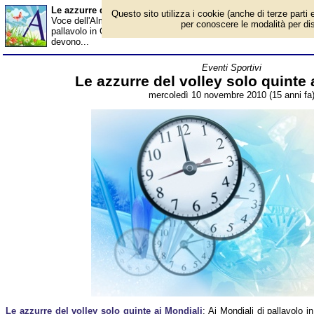
Le azzurre del volley solo quinte ai Mondiali - Almanacco
Questo sito utilizza i cookie (anche di terze parti e
Voce dell'Almanacco del 10 novembre, per la rubrica 'Eventi Sport
per conoscere le modalità per disab
pallavolo in Giappone, dopo due ore e undici minuti di gioco, le a
devono...
Eventi Sportivi
Le azzurre del volley solo quinte 
mercoledì 10 novembre 2010 (15 anni fa
Le azzurre del volley solo quinte ai Mondiali
: Ai Mondiali di pallavolo in