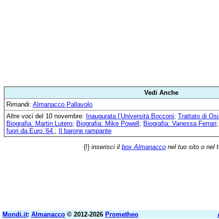
Vedi Anche
Rimandi:
Almanacco Pallavolo
Altre voci del 10 novembre:
Inaugurata l’Università Bocconi
;
Trattato di Os
Biografia: Martin Lutero
;
Biografia: Mike Powell
;
Biografia: Vanessa Ferrari
fuori da Euro ‘64
;
Il barone rampante
{!}
inserisci il
box Almanacco
nel tuo sito o nel 
Mondi.it
:
Almanacco
© 2012-2026
Prometheo