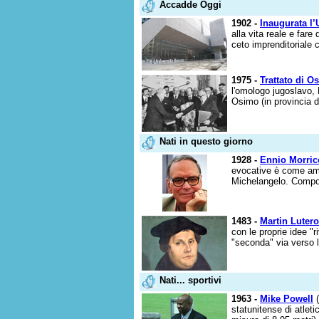
Accadde Oggi
1902 -
Inaugurata l’
alla vita reale e fare
ceto imprenditoriale c
1975 -
Trattato di O
l'omologo jugoslavo, M
Osimo (in provincia d
Nati in questo giorno
1928 -
Ennio Morri
evocative è come amm
Michelangelo. Composi
1483 -
Martin Lutero
con le proprie idee "
"seconda" via verso l
Nati... sportivi
1963 -
Mike Powell
(
statunitense di atleti