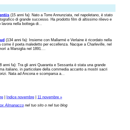
entiis
(15 anni fa): Nato a Torre Annunziata, nel napoletano, è stato
ografico di grande successo. Ha prodotto film di altissimo rilievo e
 lavora nella bottega di...
aud
(134 anni fa): Insieme con Mallarmé e Verlaine è ricordato nella
ura come il poeta maledetto per eccellenza. Nacque a Charleville, nel
morì a Marsiglia nel 1891....
8 anni fa): Tra gli anni Quaranta e Sessanta è stata una grande
ma italiano, in particolare della commedia accanto a mostri sacri
rizi. Nata ad Ancona e scomparsa a...
re
|
Indice novembre
|
11 novembre »
ox Almanacco
nel tuo sito o nel tuo blog