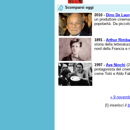
Scomparsi oggi
2010 -
Dino De Laur
un produttore cinemat
popolarità. Da piccolo
1891 -
Arthur Rimb
storia della letterat
nord della Francia e 
1997 -
Ave Ninchi
(2
protagonista del cine
come Totò e Aldo Fab
« 9 novemb
{!}
inserisci il
b