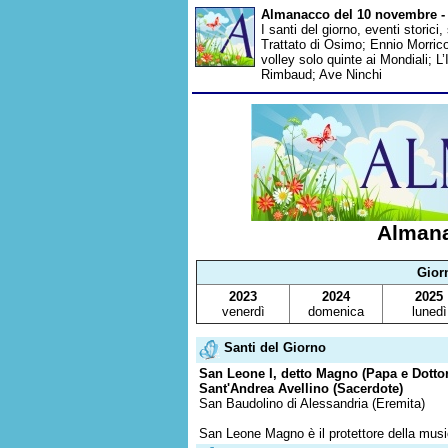
Almanacco del 10 novembre - 
I santi del giorno, eventi storici
Trattato di Osimo; Ennio Morrico
volley solo quinte ai Mondiali; L’
Rimbaud; Ave Ninchi
Almana
Gior
2023
2024
2025
venerdì
domenica
lunedì
Santi del Giorno
San Leone I, detto Magno (Papa e Dottor
Sant'Andrea Avellino (Sacerdote)
San Baudolino di Alessandria (Eremita)
San Leone Magno è il protettore della music