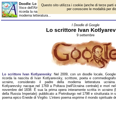
Doodle: Lo scrittore Ivan Kotlyarevsky - Almanacco
Questo sito utilizza i cookie (anche di terze parti e
Voce dell'Almanacco del 9 settembre, per la rubrica 'I Doodle di
per conoscere le modalità per disab
ricorda la nascita di Ivan Kotlyarevsky, scrittore, poeta e commed
moderna letteratura...
I Doodle di Google
Lo scrittore Ivan Kotlyare
9 settembre
Lo scrittore Ivan Kotlyarevsky
: Nel 2009, con un doodle locale, Google
ricorda la nascita di Ivan Kotlyarevsky, scrittore, poeta e commediografo
ucraino, considerato il padre della moderna letteratura ucraina.
Kotlyarevsky nacque nel 1769 a Poltava (nell'Ucraina centrale) e morì nel
novembre del 1838. È sua la prima opera interamente scritta in ucraino (lin
della Russia Imperiale): pubblicato a Pietroburgo nel 1798 e strutturata in sei
poema epico Eneide di Virgilio. L'intero poema esprime il mondo spirituale d