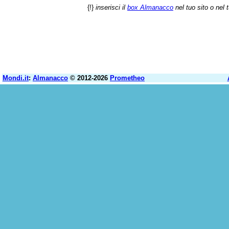
{!}
inserisci il
box Almanacco
nel tuo sito o nel 
Mondi.it
:
Almanacco
© 2012-2026
Prometheo