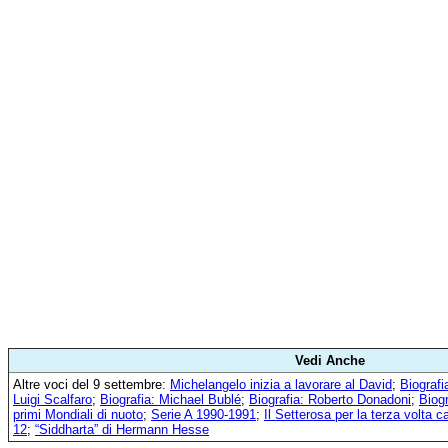
Vedi Anche
Altre voci del 9 settembre:
Michelangelo inizia a lavorare al David
;
Biografi
Luigi Scalfaro
;
Biografia: Michael Bublé
;
Biografia: Roberto Donadoni
;
Biog
primi Mondiali di nuoto
;
Serie A 1990-1991
;
Il Setterosa per la terza volta
12
;
“Siddharta” di Hermann Hesse