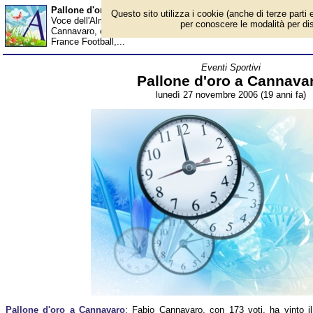
Pallone d'oro a Cannavaro - Almanacco
Questo sito utilizza i cookie (anche di terze parti e
Voce dell'Almanacco del 27 novembre, per la rubrica 'Eventi Spor
per conoscere le modalità per disab
Cannavaro, con 173 voti, ha vinto il Pallone d'oro 2006. Il presti
France Football,...
Eventi Sportivi
Pallone d'oro a Cannava
lunedì 27 novembre 2006 (19 anni fa)
Pallone d'oro a Cannavaro
: Fabio Cannavaro, con 173 voti, ha vinto il