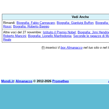
Vedi Anche
Rimandi:
Biografia: Fabio Cannavaro
;
Biografia: Gianluigi Buffon
;
Biografia
Rossi
;
Biografia: Roberto Baggio
Altre voci del 27 novembre:
Istituito il Premio Nobel
;
Biografia: Jimi Hendri
Roberto Mancini
;
Biografia: Lionello Manfredonia
;
Seconde le ragazze di M
Reale
{!}
inserisci il
box Almanacco
nel tuo sito o nel 
Mondi.it
:
Almanacco
© 2012-2026
Prometheo