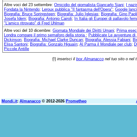
Altre voci del 23 settembre:
Omicidio del giornalista Giancarlo Siani
;
I nazi
Fondata la Nintendo
;
Leroux pubblica "Il fantasma dell'Opera"
;
Google lanci
Biografia: Bruce Springsteen
;
Biografia: Julio Iglesias
;
Biografia: Gino Paol
Josefa Idem
;
Biografia: Antonio Cairoli
;
In Italia gli Europei di pallavolo fem
"L'amico ritrovato" di Fred Uhlman
Altre voci del 10 dicembre:
Giornata Mondiale dei Diritti Umani
;
Prima esecu
Londra compare il primo semaforo della storia
;
Pubblicate Le avventure di
Dickinson
;
Biografia: Michael Clarke Duncan
;
Biografia: Alessia Fabiani
;
Bi
Elisa Santoni
;
Biografia: Gonzalo Higuaín
;
Al Parma il Mondiale per club
;
D
Piccole Antille
{!}
inserisci il
box Almanacco
nel tuo sito o nel 
Mondi.it
:
Almanacco
© 2012-2026
Prometheo