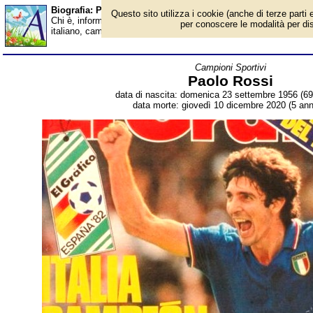
Biografia: Paolo Rossi - Almanacco
Questo sito utilizza i cookie (anche di terze parti e
Chi è, informazioni, foto, qual è la data di nascita, dove è nato,
per conoscere le modalità per disab
italiano, campione del mondo 1982, commentatore televisivo. Br
Campioni Sportivi
Paolo Rossi
data di nascita: domenica 23 settembre 1956 (69 
data morte: giovedì 10 dicembre 2020 (5 anni