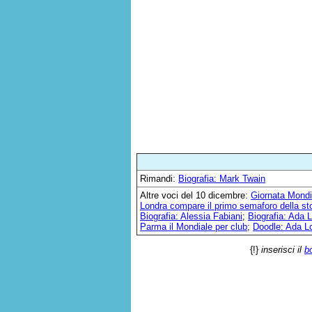
Rimandi:
Biografia: Mark Twain
Altre voci del 10 dicembre:
Giornata Mondia
Londra compare il primo semaforo della st
Biografia: Alessia Fabiani
;
Biografia: Ada 
Parma il Mondiale per club
;
Doodle: Ada L
{!}
inserisci il
b