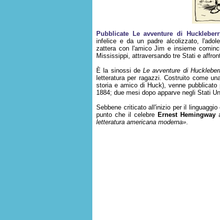
Pubblicate Le avventure di Huckleber
infelice e da un padre alcolizzato, l'ad
zattera con l'amico Jim e insieme cominc
Mississippi, attraversando tre Stati e affro
È la sinossi de
Le avventure di Huckleber
letteratura per ragazzi. Costruito come u
storia e amico di Huck), venne pubblicato 
1884; due mesi dopo apparve negli Stati Uni
Sebbene criticato all'inizio per il linguaggi
punto che il celebre
Ernest Hemingway
a
letteratura americana moderna»
.