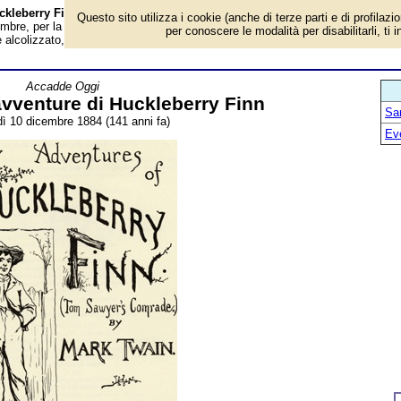
uckleberry Finn - Almanacco
Questo sito utilizza i cookie (anche di terze parti e di profilazi
mbre, per la rubrica 'Accadde Oggi'. Evento avvenuto 141 anni fa. In fuga da
per conoscere le modalità per disabilitarli, ti 
re alcolizzato, l'adolescente Huck s'imbarca su una zattera con l'amico Jim e
Accadde Oggi
avventure di Huckleberry Finn
San
ì 10 dicembre 1884 (141 anni fa)
Ev