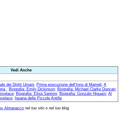
Vedi Anche
le dei Diritti Umani
;
Prima esecuzione dell’Inno di Mameli
;
A
oria
;
Biografia: Emily Dickinson
;
Biografia: Michael Clarke Duncan
;
Lovelace
;
Biografia: Elisa Santoni
;
Biografia: Gonzalo Higuaín
;
Al
ovelace
;
Iguana delle Piccole Antille
ox Almanacco
nel tuo sito o nel tuo blog