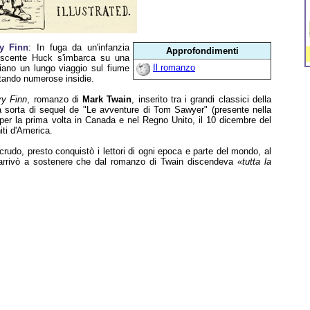
ry Finn
: In fuga da un'infanzia
Approfondimenti
olescente Huck s'imbarca su una
Il romanzo
iano un lungo viaggio sul fiume
ntando numerose insidie.
ry Finn
, romanzo di
Mark Twain
, inserito tra i grandi classici della
na sorta di sequel de "Le avventure di Tom Sawyer" (presente nella
per la prima volta in Canada e nel Regno Unito, il 10 dicembre del
ti d'America.
o crudo, presto conquistò i lettori di ogni epoca e parte del mondo, al
rrivò a sostenere che dal romanzo di Twain discendeva
«tutta la