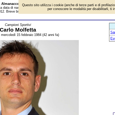
à - Almanacco
Questo sito utilizza i cookie (anche di terze parti e di profilazi
 la data di nascita, età, dove è nato, cosa ha fatto Carlo Molfetta, campione
per conoscere le modalità per disabilitarli, ti 
12. Breve biografia. Voce dell'Almanacco.
Campioni Sportivi
Carlo Molfetta
San
: mercoledì 15 febbraio 1984 (42 anni fa)
Ev