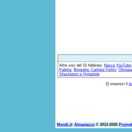
Altre voci del 15 febbraio:
Nasce YouTube
Paletta
;
Biografia: Carlotta Ferlito
;
Olimpiad
Shackleton e l'Antartide
{!}
inserisci il
b
Mondi.it
:
Almanacco
© 2012-2026
Prome