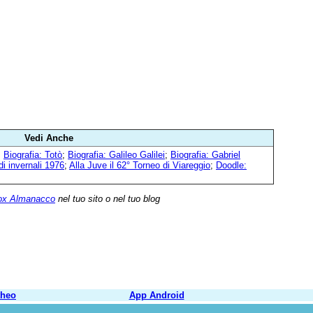
Vedi Anche
;
Biografia: Totò
;
Biografia: Galileo Galilei
;
Biografia: Gabriel
i invernali 1976
;
Alla Juve il 62° Torneo di Viareggio
;
Doodle:
ox Almanacco
nel tuo sito o nel tuo blog
theo
App Android