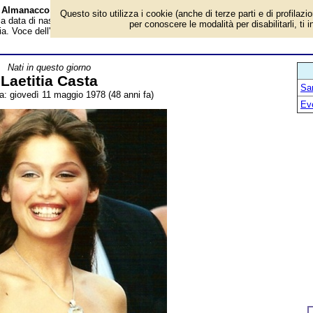
 - Almanacco
Questo sito utilizza i cookie (anche di terze parti e di profilazi
 la data di nascita, età, dove è nato, cosa ha fatto Laetitia Casta, supermodell
per conoscere le modalità per disabilitarli, ti 
fia. Voce dell'Almanacco.
Nati in questo giorno
Laetitia Casta
San
ta: giovedì 11 maggio 1978 (48 anni fa)
Ev