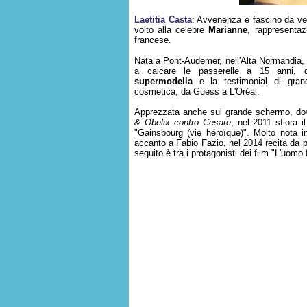
Laetitia Casta
: Avvenenza e fascino da ve
volto alla celebre
Marianne
, rappresentaz
francese.
Nata a Pont-Audemer, nell'Alta Normandia, L
a calcare le passerelle a 15 anni, 
supermodella
e la testimonial di gran
cosmetica, da Guess a L'Oréal.
Apprezzata anche sul grande schermo, do
& Obelix contro Cesare
, nel 2011 sfiora i
"Gainsbourg (vie héroïque)". Molto nota i
accanto a Fabio Fazio, nel 2014 recita da p
seguito è tra i protagonisti dei film "L'uomo