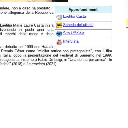
ndere, non a caso ha prestato il
Approfondimenti
ione allegorica della Repubblica
Laetitia Casta
Scheda dell'attrice
aetitia Marie Laure Casta inizia
divenendo in pochi anni una
Sito Ufficiale
di marchi della moda e della
Intervista
ve debutta nel 1999 con
Asterix
l Premio César come "miglior attrice non protagonista", con il film
n Italia, dopo la presentazione del Festival di Sanremo nel 1999,
rotagonista, insieme a Fabio De Luigi, in "Una donna per amica". In
 fedele" (2018) e
La crociata
(2021).