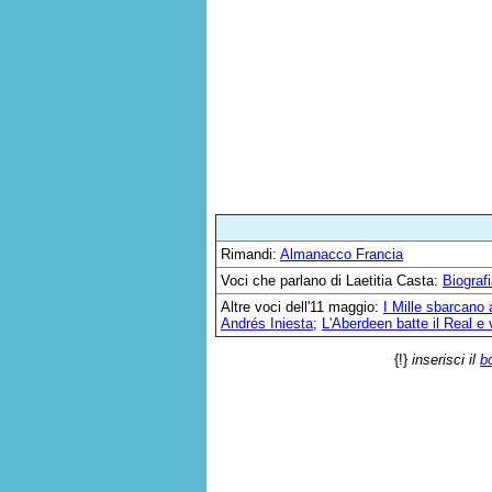
Rimandi:
Almanacco Francia
Voci che parlano di Laetitia Casta:
Biograf
Altre voci dell'11 maggio:
I Mille sbarcano
Andrés Iniesta
;
L'Aberdeen batte il Real e
{!}
inserisci il
b