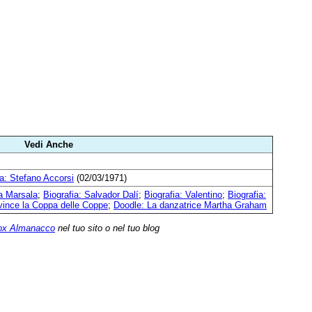
Vedi Anche
ia: Stefano Accorsi
(02/03/1971)
 a Marsala
;
Biografia: Salvador Dalí
;
Biografia: Valentino
;
Biografia:
 vince la Coppa delle Coppe
;
Doodle: La danzatrice Martha Graham
ox Almanacco
nel tuo sito o nel tuo blog