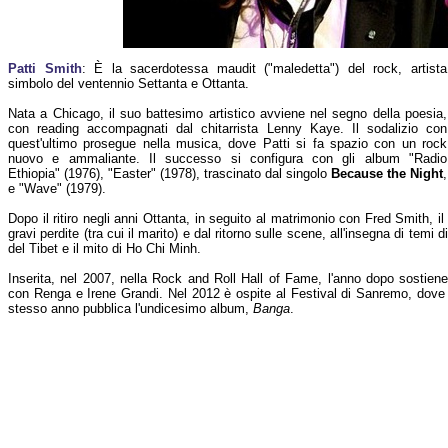
Patti Smith
: È la sacerdotessa maudit ("maledetta") del rock, artista
simbolo del ventennio Settanta e Ottanta.
Nata a Chicago, il suo battesimo artistico avviene nel segno della poesia,
con reading accompagnati dal chitarrista Lenny Kaye. Il sodalizio con
quest'ultimo prosegue nella musica, dove Patti si fa spazio con un rock
nuovo e ammaliante. Il successo si configura con gli album "Radio
Ethiopia" (1976), "Easter" (1978), trascinato dal singolo
Because the Night
,
e "Wave" (1979).
Dopo il ritiro negli anni Ottanta, in seguito al matrimonio con Fred Smith,
gravi perdite (tra cui il marito) e dal ritorno sulle scene, all'insegna di tem
del Tibet e il mito di Ho Chi Minh.
Inserita, nel 2007, nella Rock and Roll Hall of Fame, l'anno dopo sostiene 
con Renga e Irene Grandi. Nel 2012 è ospite al Festival di Sanremo, dove 
stesso anno pubblica l'undicesimo album,
Banga
.