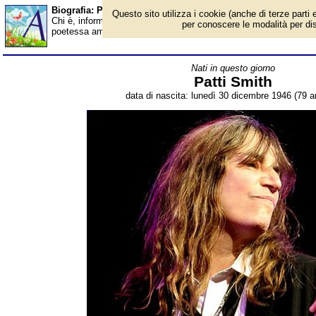
Biografia: Patti Smith - età - Almanacco
Questo sito utilizza i cookie (anche di terze parti e
Chi è, informazioni, foto, qual è la data di nascita, età, dove è n
per conoscere le modalità per disab
poetessa americana. Breve biografia. Voce dell'Almanacco.
Nati in questo giorno
Patti Smith
data di nascita: lunedì 30 dicembre 1946 (79 an