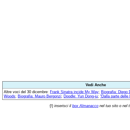
Vedi Anche
Altre voci del 30 dicembre:
Frank Sinatra incide My Way
;
Biografia: Diego 
Woods
;
Biografia: Mauro Bergonzi
;
Doodle: Yun Dong-ju
;
“Dalla parte delle
{!}
inserisci il
box Almanacco
nel tuo sito o nel 