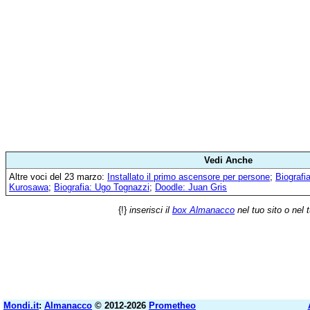
Vedi Anche
Altre voci del 23 marzo:
Installato il primo ascensore per persone
;
Biografi
Kurosawa
;
Biografia: Ugo Tognazzi
;
Doodle: Juan Gris
{!}
inserisci il
box Almanacco
nel tuo sito o nel 
Mondi.it
:
Almanacco
© 2012-2026
Prometheo