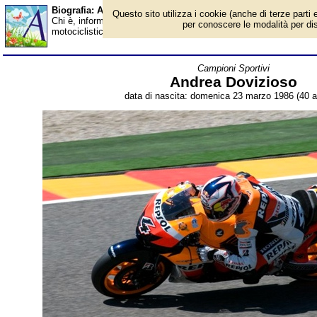
Biografia: Andrea Dovizioso - età - Almanacco
Questo sito utilizza i cookie (anche di terze parti e
Chi è, informazioni, foto, qual è la data di nascita, età, dove è n
per conoscere le modalità per disab
motociclistico italiano, campione del mondo classe 125 nel 2004
Campioni Sportivi
Andrea Dovizioso
data di nascita: domenica 23 marzo 1986 (40 a