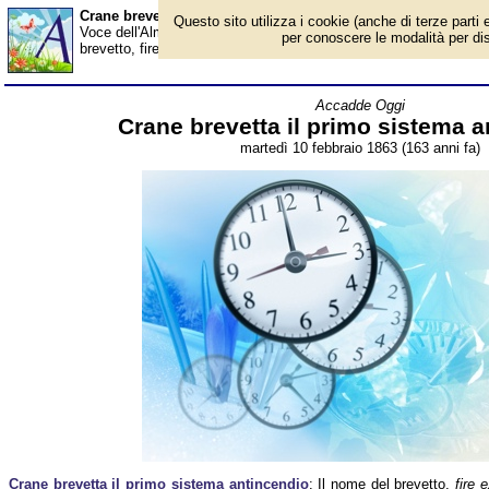
Crane brevetta il primo sistema antincendio - Almanacco
Questo sito utilizza i cookie (anche di terze parti e
Voce dell'Almanacco del 10 febbraio, per la rubrica 'Accadde Ogg
per conoscere le modalità per disab
brevetto, fire extinguisher (in italiano "estintore"), potrebbe trarr
Accadde Oggi
Crane brevetta il primo sistema 
martedì 10 febbraio 1863 (163 anni fa)
Crane brevetta il primo sistema antincendio
: Il nome del brevetto,
fire 