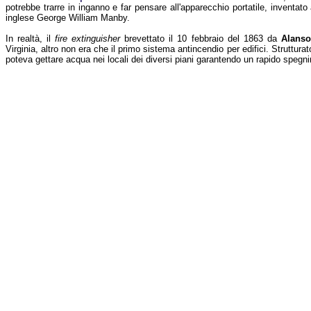
potrebbe trarre in inganno e far pensare all'apparecchio portatile, inventato a
inglese George William Manby.
In realtà, il
fire extinguisher
brevettato il 10 febbraio del 1863 da
Alanso
Virginia, altro non era che il primo sistema antincendio per edifici. Strutturato
poteva gettare acqua nei locali dei diversi piani garantendo un rapido spegn