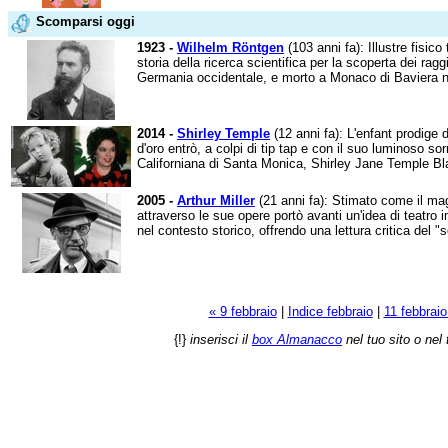
Scomparsi oggi
1923 -
Wilhelm Röntgen
(103 anni fa): Illustre fisic
storia della ricerca scientifica per la scoperta dei ra
Germania occidentale, e morto a Monaco di Baviera ne
2014 -
Shirley Temple
(12 anni fa): L'enfant prodige
d'oro entrò, a colpi di tip tap e con il suo luminoso sor
Californiana di Santa Monica, Shirley Jane Temple Bl
2005 -
Arthur Miller
(21 anni fa): Stimato come il m
attraverso le sue opere portò avanti un'idea di teatro
nel contesto storico, offrendo una lettura critica del "
« 9 febbraio
|
Indice febbraio
|
11 febbraio
{!}
inserisci il
box Almanacco
nel tuo sito o nel 