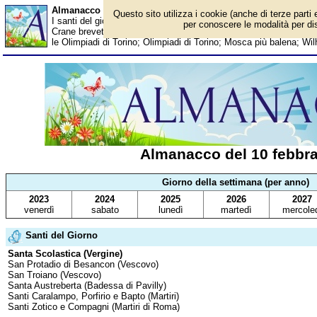
Almanacco del 10 febbraio - Santi del giorno
Questo sito utilizza i cookie (anche di terze parti 
I santi del giorno, eventi storici, successi sportivi, anniversari e
per conoscere le modalità per disa
Crane brevetta il primo sistema antincendio; Piero Pelù; Frances
le Olimpiadi di Torino; Olimpiadi di Torino; Mosca più balena; Wi
Almanacco del 10 febbra
Giorno della settimana (per anno)
2023
2024
2025
2026
2027
venerdì
sabato
lunedì
martedì
mercole
Santi del Giorno
Santa Scolastica (Vergine)
San Protadio di Besancon (Vescovo)
San Troiano (Vescovo)
Santa Austreberta (Badessa di Pavilly)
Santi Caralampo, Porfirio e Bapto (Martiri)
Santi Zotico e Compagni (Martiri di Roma)