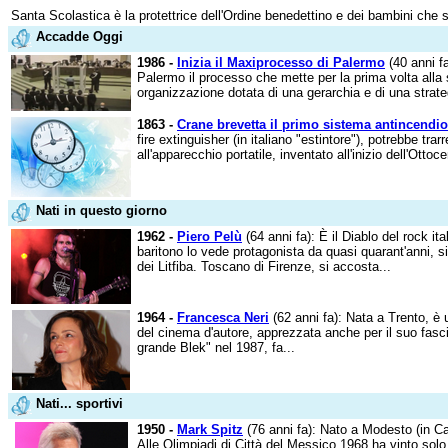
Santa Scolastica è la protettrice dell'Ordine benedettino e dei bambini che s
Accadde Oggi
1986 -
Inizia il Maxiprocesso di Palermo
(40 anni fa
Palermo il processo che mette per la prima volta alla
organizzazione dotata di una gerarchia e di una strate
1863 -
Crane brevetta il primo sistema antincendio
fire extinguisher (in italiano "estintore"), potrebbe tra
all'apparecchio portatile, inventato all'inizio dell'Ottoc
Nati in questo giorno
1962 -
Piero Pelù
(64 anni fa): È il Diablo del rock i
baritono lo vede protagonista da quasi quarant'anni,
dei Litfiba. Toscano di Firenze, si accosta...
1964 -
Francesca Neri
(62 anni fa): Nata a Trento, è u
del cinema d'autore, apprezzata anche per il suo fasci
grande Blek" nel 1987, fa...
Nati... sportivi
1950 -
Mark Spitz
(76 anni fa): Nato a Modesto (in Ca
Alle Olimpiadi di Città del Messico 1968 ha vinto solo