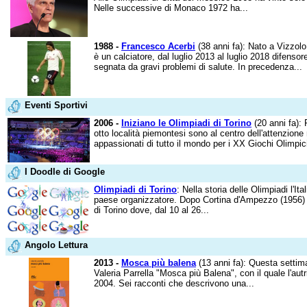
Nelle successive di Monaco 1972 ha...
1988 -
Francesco Acerbi
(38 anni fa): Nato a Vizzolo
è un calciatore, dal luglio 2013 al luglio 2018 difenso
segnata da gravi problemi di salute. In precedenza...
Eventi Sportivi
2006 -
Iniziano le Olimpiadi di Torino
(20 anni fa): 
otto località piemontesi sono al centro dell'attenzione
appassionati di tutto il mondo per i XX Giochi Olimpici 
I Doodle di Google
Olimpiadi di Torino
: Nella storia delle Olimpiadi l'I
paese organizzatore. Dopo Cortina d'Ampezzo (1956) 
di Torino dove, dal 10 al 26...
Angolo Lettura
2013 -
Mosca più balena
(13 anni fa): Questa settima
Valeria Parrella "Mosca più Balena", con il quale l'aut
2004. Sei racconti che descrivono una...