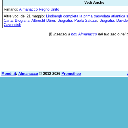
Vedi Anche
Rimandi:
Almanacco Regno Unito
Altre voci del 21 maggio:
Lindbergh completa la prima trasvolata atlantica 
Carta
;
Biografia: Albrecht Dürer
;
Biografia: Paola Saluzzi
;
Biografia: David
Cavendish
{!}
inserisci il
box Almanacco
nel tuo sito o nel 
Mondi.it
:
Almanacco
© 2012-2026
Prometheo