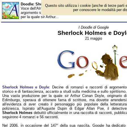
Doodle: Sherlock Holmes e Doyle - Almanacco
Questo sito utilizza i cookie (anche di terze parti e
Voce dell'Almanacco del 21 maggio, per la rubrica 'I Doodle di Go
per conoscere le modalità per disab
argomento storico e di fantascienza, accanto a studi sulla medic
per la quale sir Arthur...
I Doodle di Google
Sherlock Holmes e Doyl
21 maggio
Sherlock Holmes e Doyle
: Decine di romanzi e racconti di argomento
storico e di fantascienza, accanto a studi sulla medicina e sullo spiritismo.
Una vasta produzione per la quale sir Arthur Conan Doyle, originario di
Edimburgo, sperava di ottenere fama di scrittore, ma dovette arrendersi
all'evidenza di aver creato il personaggio più popolare della letteratura
poliziesca. Ispirato all'Auguste Dupin di Edgar Allan Poe, il detective
Sherlock Holmes
debuttò ufficialmente in una raccolta di racconti, pubblica
seguirono 4 romanzi e 56 racconti.
Nel 2006, in occasione del 147° della sua nascita, Google ha dedicato 