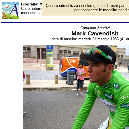
Biografia: Mark Cavendish - età - Almanacco
Questo sito utilizza i cookie (anche di terze parti e
Chi è, informazioni, foto, qual è la data di nascita, età, dove è 
per conoscere le modalità per disab
mannese naturalizzato britannico, campione del mondo 2011 su s
Campioni Sportivi
Mark Cavendish
data di nascita: martedì 21 maggio 1985 (41 an