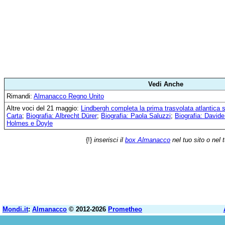
Vedi Anche
Rimandi:
Almanacco Regno Unito
Altre voci del 21 maggio:
Lindbergh completa la prima trasvolata atlantica 
Carta
;
Biografia: Albrecht Dürer
;
Biografia: Paola Saluzzi
;
Biografia: David
Holmes e Doyle
{!}
inserisci il
box Almanacco
nel tuo sito o nel 
Mondi.it
:
Almanacco
© 2012-2026
Prometheo