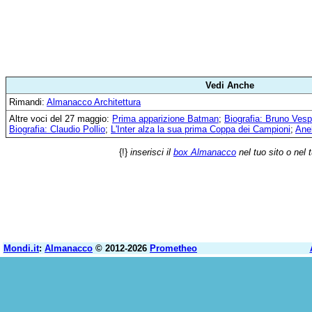
Vedi Anche
Rimandi:
Almanacco Architettura
Altre voci del 27 maggio:
Prima apparizione Batman
;
Biografia: Bruno Ves
Biografia: Claudio Pollio
;
L'Inter alza la sua prima Coppa dei Campioni
;
Anel
{!}
inserisci il
box Almanacco
nel tuo sito o nel 
Mondi.it
:
Almanacco
© 2012-2026
Prometheo