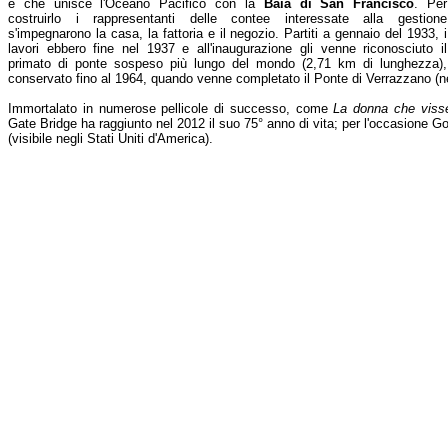
e che unisce l'Oceano Pacifico con la
Baia di San Francisco
. Per
costruirlo i rappresentanti delle contee interessate alla gestione
s'impegnarono la casa, la fattoria e il negozio. Partiti a gennaio del 1933, i
lavori ebbero fine nel 1937 e all'inaugurazione gli venne riconosciuto il
primato di ponte sospeso più lungo del mondo (2,71 km di lunghezza),
conservato fino al 1964, quando venne completato il Ponte di Verrazzano (ne
Immortalato in numerose pellicole di successo, come
La donna che viss
Gate Bridge ha raggiunto nel 2012 il suo 75° anno di vita; per l'occasione G
(visibile negli Stati Uniti d'America).