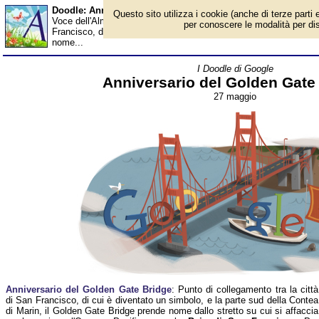
Doodle: Anniversario del Golden Gate Bridge - Almanacco
Questo sito utilizza i cookie (anche di terze parti e
Voce dell'Almanacco del 27 maggio, per la rubrica 'I Doodle di Go
per conoscere le modalità per disab
Francisco, di cui è diventato un simbolo, e la parte sud della Co
nome...
I Doodle di Google
Anniversario del Golden Gate
27 maggio
Anniversario del Golden Gate Bridge
: Punto di collegamento tra la città
di San Francisco, di cui è diventato un simbolo, e la parte sud della Contea
di Marin, il Golden Gate Bridge prende nome dallo stretto su cui si affaccia