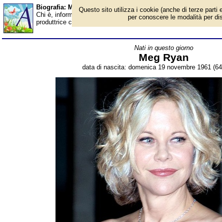
Biografia: Meg Ryan - età - Almanacco
Questo sito utilizza i cookie (anche di terze parti e
Chi è, informazioni, foto, qual è la data di nascita, età, dove è 
per conoscere le modalità per disab
produttrice cinematografica americana. Breve biografia. Voce de
Nati in questo giorno
Meg Ryan
data di nascita: domenica 19 novembre 1961 (64 