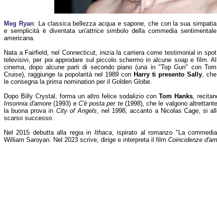
Meg Ryan
: La classica bellezza acqua e sapone, che con la sua simpatia
e semplicità è diventata un'attrice simbolo della commedia sentimentale
americana.
Nata a Fairfield, nel Connecticut, inizia la carriera come testimonial in spot
televisivi, per poi approdare sul piccolo schermo in alcune soap e film. Al
cinema, dopo alcune parti di secondo piano (una in "Top Gun" con Tom
Cruise), raggiunge la popolarità nel 1989 con
Harry ti presento Sally
, che
le consegna la prima nomination per il Golden Globe.
Dopo Billy Crystal, forma un altro felice sodalizio con
Tom Hanks
, recita
Insonnia d'amore
(1993) e
C'è posta per te
(1998), che le valgono altrettan
la buona prova in
City of Angels
, nel 1998, accanto a Nicolas Cage, si allo
scarso successo.
Nel 2015 debutta alla regia in
Ithaca
, ispirato al romanzo "La commedia
William Saroyan. Nel 2023 scrive, dirige e interpreta il film
Coincidenze d'a