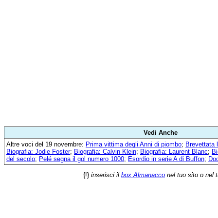
Vedi Anche
Altre voci del 19 novembre:
Prima vittima degli Anni di piombo
;
Brevettata 
Biografia: Jodie Foster
;
Biografia: Calvin Klein
;
Biografia: Laurent Blanc
;
Bi
del secolo
;
Pelé segna il gol numero 1000
;
Esordio in serie A di Buffon
;
Do
{!}
inserisci il
box Almanacco
nel tuo sito o nel 