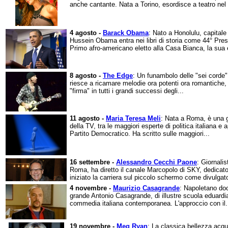
anche cantante. Nata a Torino, esordisce a teatro nel 
4 agosto -
Barack Obama
: Nato a Honolulu, capitale
Hussein Obama entra nei libri di storia come 44° Presi
Primo afro-americano eletto alla Casa Bianca, la sua 
8 agosto -
The Edge
: Un funambolo delle "sei corde",
riesce a ricamare melodie ora potenti ora romantiche,
"firma" in tutti i grandi successi degli...
11 agosto -
Maria Teresa Meli
: Nata a Roma, è una g
della TV, tra le maggiori esperte di politica italiana 
Partito Democratico. Ha scritto sulle maggiori...
16 settembre -
Alessandro Cecchi Paone
: Giornalis
Roma, ha diretto il canale Marcopolo di SKY, dedicato 
iniziato la carriera sul piccolo schermo come divulgator
4 novembre -
Maurizio Casagrande
: Napoletano doc 
grande Antonio Casagrande, di illustre scuola eduardian
commedia italiana contemporanea. L'approccio con il.
19 novembre -
Meg Ryan
: La classica bellezza acq