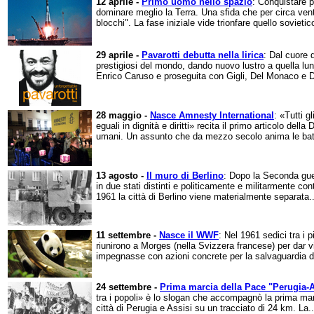
12 aprile -
Primo uomo nello spazio
: Conquistare p
dominare meglio la Terra. Una sfida che per circa vent
blocchi". La fase iniziale vide trionfare quello sovietic
29 aprile -
Pavarotti debutta nella lirica
: Dal cuore d
prestigiosi del mondo, dando nuovo lustro a quella lun
Enrico Caruso e proseguita con Gigli, Del Monaco e D
28 maggio -
Nasce Amnesty International
: «Tutti g
eguali in dignità e diritti» recita il primo articolo della 
umani. Un assunto che da mezzo secolo anima le batta
13 agosto -
Il muro di Berlino
: Dopo la Seconda gue
in due stati distinti e politicamente e militarmente con
1961 la città di Berlino viene materialmente separata..
11 settembre -
Nasce il WWF
: Nel 1961 sedici tra i p
riunirono a Morges (nella Svizzera francese) per dar 
impegnasse con azioni concrete per la salvaguardia del
24 settembre -
Prima marcia della Pace "Perugia-A
tra i popoli» è lo slogan che accompagnò la prima mar
città di Perugia e Assisi su un tracciato di 24 km. La..