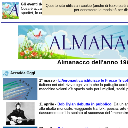
Gli eventi dell'anno 1961
Questo sito utilizza i cookie (anche di terze parti 
Cosa è accaduto nel 1961? Ecco gli avvenimenti in Italia e all'este
per conoscere le modalità per disa
sportivi, le curiosità. Scopri i personaggi famosi. Per conoscere t
Almanacco dell'anno 19
Accadde Oggi
1° marzo -
L'Aeronautica istituisce le Frecce Tricol
italiana nei cieli rivive ogni volta che la pattuglia acr
macchine volanti c'è spazio solo per i migliori, scelti 
11 aprile -
Bob Dylan debutta in pubblico
: Da un a
alla ribalta mondiale, viaggiando tra folk, poesia, art
riassumere così la scalata al successo del "menestrell