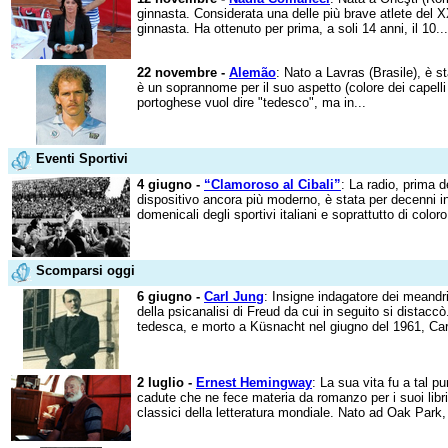
ginnasta. Considerata una delle più brave atlete del X
ginnasta. Ha ottenuto per prima, a soli 14 anni, il 10...
22 novembre -
Alemão
: Nato a Lavras (Brasile), è 
è un soprannome per il suo aspetto (colore dei capelli
portoghese vuol dire "tedesco", ma in...
Eventi Sportivi
4 giugno -
“Clamoroso al Cibali”
: La radio, prima d
dispositivo ancora più moderno, è stata per decenni i
domenicali degli sportivi italiani e soprattutto di coloro
Scomparsi oggi
6 giugno -
Carl Jung
: Insigne indagatore dei meand
della psicanalisi di Freud da cui in seguito si distacc
tedesca, e morto a Küsnacht nel giugno del 1961, Carl
2 luglio -
Ernest Hemingway
: La sua vita fu a tal p
cadute che ne fece materia da romanzo per i suoi libri, 
classici della letteratura mondiale. Nato ad Oak Park, ne