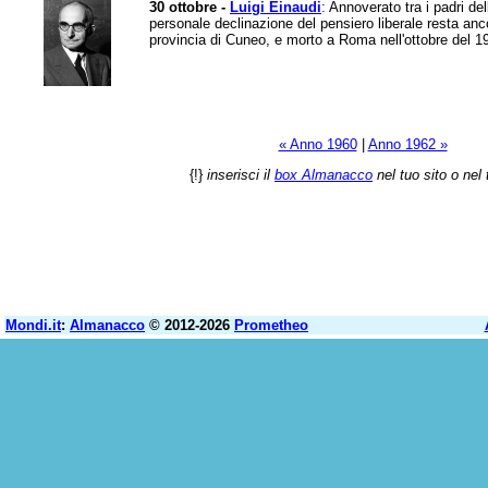
30 ottobre -
Luigi Einaudi
: Annoverato tra i padri de
personale declinazione del pensiero liberale resta anco
provincia di Cuneo, e morto a Roma nell'ottobre del 196
« Anno 1960
|
Anno 1962 »
{!}
inserisci il
box Almanacco
nel tuo sito o nel 
Mondi.it
:
Almanacco
© 2012-2026
Prometheo