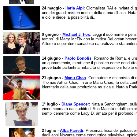
24 maggio -
Ilaria Alpi
: Giornalista RAI e inviata di
uno dei grandi misteri irrisolti della storia d'Italia. Na
e ciò le diede la possibilità di...
9 giugno -
Michael J. Fox
: Leggi il suo nome e pens
tempo" di Marty McFly con la mitica DeLorean brevett
Attore e doppiatore canadese naturalizzato statuniten
14 giugno -
Paolo Bonolis
: Romano de Roma, è una 
un quarantennio, intrattiene il pubblico come condutt
proverbiale parlantina, infarcita di espressioni forbite e
21 giugno -
Manu Chao
: Cantautore e chitarrista di
Thomas Arthur Chao, in arte Manu Chao, fa della cont
identitario della sua produzione musicale. Nato a Parig
1° luglio -
Diana Spencer
: Nata a Sandringham, sulla 
viene ricordata dai sudditi di Sua Maestà e dall'opini
semplicemente come Lady D, amata per il profondo im
2 luglio -
Alba Parietti
: Presenza fissa del palcoscen
dagli anni Novanta come conduttrice televisiva, opinio