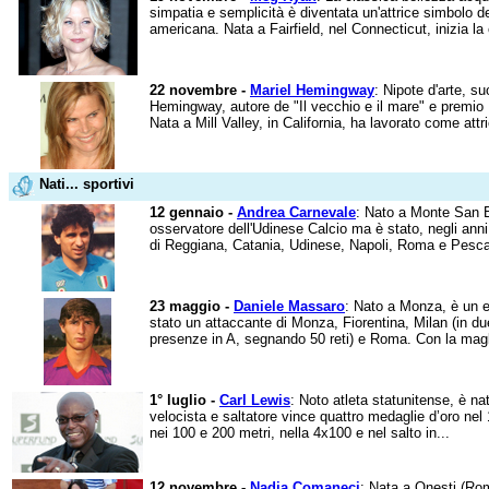
simpatia e semplicità è diventata un'attrice simbolo 
americana. Nata a Fairfield, nel Connecticut, inizia la
22 novembre -
Mariel Hemingway
: Nipote d'arte, s
Hemingway, autore de "Il vecchio e il mare" e premio N
Nata a Mill Valley, in California, ha lavorato come attr
Nati... sportivi
12 gennaio -
Andrea Carnevale
: Nato a Monte San Bi
osservatore dell'Udinese Calcio ma è stato, negli ann
di Reggiana, Catania, Udinese, Napoli, Roma e Pescar
23 maggio -
Daniele Massaro
: Nato a Monza, è un e
stato un attaccante di Monza, Fiorentina, Milan (in du
presenze in A, segnando 50 reti) e Roma. Con la magl
1° luglio -
Carl Lewis
: Noto atleta statunitense, è n
velocista e saltatore vince quattro medaglie d’oro nel
nei 100 e 200 metri, nella 4x100 e nel salto in...
12 novembre -
Nadia Comaneci
: Nata a Oneşti (Ro