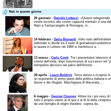
Nati in questo giorno
26 gennaio -
Daniele Luttazzi
: «Questo telegiornale 
venire incontro alle vostre capacità mentali» è una de
Nato a Santarcangelo di Romagna, in...
14 febbraio -
Daria Bignardi
: Volto noto dell'intratte
editoriale si divide tra il ruolo di giornalista/conduttric
la laurea in Lettere nel 1984 si trasferisce a...
13 marzo -
Carlo Conti
: Tra i presentatori televisivi
cresta dell'onda, dopo trasmissioni di successo nel "p
trampolino decisivo nel palco dell'Ariston. ...
28 aprile -
Laura Boldrini
: Terza donna a ricoprire lo
un esponente di primo piano della politica italiana e un
donne e dei rifugiati. Marchigiana di Macerata,...
6 maggio -
George Clooney
: Attore tra i più sexy d
tutto il proprio valore al di qua e al di là della cinep
da una famiglia di origini irlandesi, supera da...