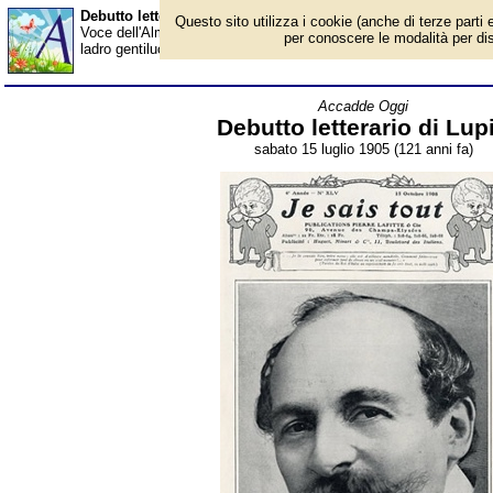
Debutto letterario di Lupin - Almanacco
Questo sito utilizza i cookie (anche di terze parti e
Voce dell'Almanacco del 15 luglio, per la rubrica 'Accadde Oggi'
per conoscere le modalità per disab
ladro gentiluomo più celebre della letteratura, creato dalla fervida
Accadde Oggi
Debutto letterario di Lup
sabato 15 luglio 1905 (121 anni fa)