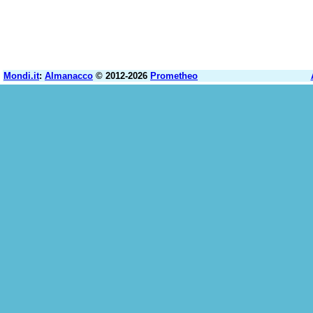
Mondi.it
:
Almanacco
© 2012-2026
Prometheo