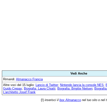
Vedi Anche
Rimandi:
Almanacco Francia
Altre voci del 15 luglio:
Lancio di Twitter
;
Nintendo lancia la console NES
;
Guido Crepax
;
Biografia: Laura Chiatti
;
Biografia: Brigitte Nielsen
;
Biografia
L'architetto Josef Frank
{!}
inserisci il
box Almanacco
nel tuo sito o nel 