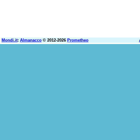
Mondi.it
:
Almanacco
© 2012-2026
Prometheo