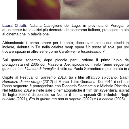
Laura Chiatti
: Nata a Castiglione del Lago, in provincia di Perugia, è
attualmente tra le attrici più ricercate del panorama italiano, protagonista sia
al cinema che in televisione.
Abbandonato il primo amore per il canto, dopo aver inciso due dischi in
inglese, debutta in TV nella celebre soap opera
Un posto al sole
, per poi
trovare spazio in altre serie come
Carabinieri
e
Incantesimo 7
.
Sul grande schermo, dopo piccole parti, ottiene il primo ruolo da
protagonista nel 2005 con
Passo a due
, spiccando il volo l'anno seguente
grazie al film
L'amico di famiglia
diretto da Paolo Sorrentino e presentato in 
Ospite al Festival di Sanremo 2013, tra i film all'attivo spiccano:
Baar
Romanzo di una strage
(2012) di Marco Tullio Giordana. Dal 2014 è nel cas
l'anno seguente è protagonista con Riccardo Scamarcio e Michele Placido
Nel febbraio 2019 è nelle sale cinematografiche il film
Un'avventura
, ispira
15 luglio 2020 è disponibile su Netflix il film a episodi
Gli infedeli
. Negl
nubilato
(2021),
Ero in guerra ma non lo sapevo
(2022) e
La caccia
(2023).