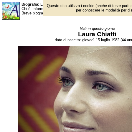
Biografia: Laura Chiatti - età - Almanacco
Questo sito utilizza i cookie (anche di terze parti e
Chi è, informazioni, foto, qual è la data di nascita, età, dove è nat
per conoscere le modalità per disab
Breve biografia. Voce dell'Almanacco.
Nati in questo giorno
Laura Chiatti
data di nascita: giovedì 15 luglio 1982 (44 ann