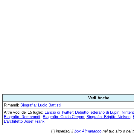
Vedi Anche
Rimandi:
Biografia: Lucio Battisti
Altre voci del 15 luglio:
Lancio di Twitter
;
Debutto letterario di Lupin
;
Ninten
Biografia: Rembrandt
;
Biografia: Guido Crepax
;
Biografia: Brigitte Nielsen
;
L'architetto Josef Frank
{!}
inserisci il
box Almanacco
nel tuo sito o nel 