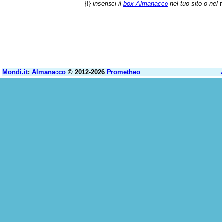
{!}
inserisci il
box Almanacco
nel tuo sito o nel 
Mondi.it
:
Almanacco
© 2012-2026
Prometheo