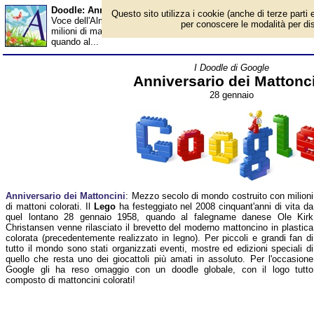
Doodle: Anniversario dei Mattoncini - Almanacco
Questo sito utilizza i cookie (anche di terze parti e
Voce dell'Almanacco del 28 gennaio, per la rubrica 'I Doodle di 
per conoscere le modalità per disab
milioni di mattoni colorati. Il Lego ha festeggiato nel 2008 cinqua
quando al...
I Doodle di Google
Anniversario dei Mattonc
28 gennaio
Anniversario dei Mattoncini
: Mezzo secolo di mondo costruito con milioni
di mattoni colorati. Il
Lego
ha festeggiato nel 2008 cinquant'anni di vita da
quel lontano 28 gennaio 1958, quando al falegname danese Ole Kirk
Christansen venne rilasciato il brevetto del moderno mattoncino in plastica
colorata (precedentemente realizzato in legno). Per piccoli e grandi fan di
tutto il mondo sono stati organizzati eventi, mostre ed edizioni speciali di
quello che resta uno dei giocattoli più amati in assoluto. Per l'occasione
Google gli ha reso omaggio con un doodle globale, con il logo tutto
composto di mattoncini colorati!