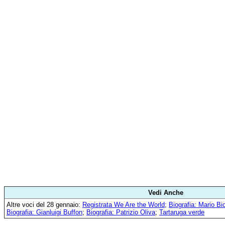
Vedi Anche
Altre voci del 28 gennaio:
Registrata We Are the World
;
Biografia: Mario Bi
Biografia: Gianluigi Buffon
;
Biografia: Patrizio Oliva
;
Tartaruga verde