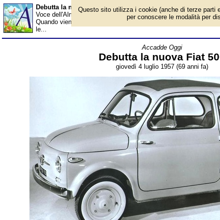
Debutta la nuova Fiat 500 - Almanacco
Questo sito utilizza i cookie (anche di terze parti e
Voce dell'Almanacco del 4 luglio, per la rubrica 'Accadde Oggi'. E
per conoscere le modalità per disab
Quando viene messa in commercio la nuova Fiat 500 si è nel pi
le...
Accadde Oggi
Debutta la nuova Fiat 5
giovedì 4 luglio 1957 (69 anni fa)