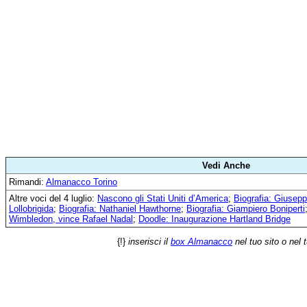
Vedi Anche
Rimandi:
Almanacco Torino
Altre voci del 4 luglio:
Nascono gli Stati Uniti d’America
;
Biografia: Giusepp
Lollobrigida
;
Biografia: Nathaniel Hawthorne
;
Biografia: Giampiero Boniperti
Wimbledon, vince Rafael Nadal
;
Doodle: Inaugurazione Hartland Bridge
{!}
inserisci il
box Almanacco
nel tuo sito o nel 