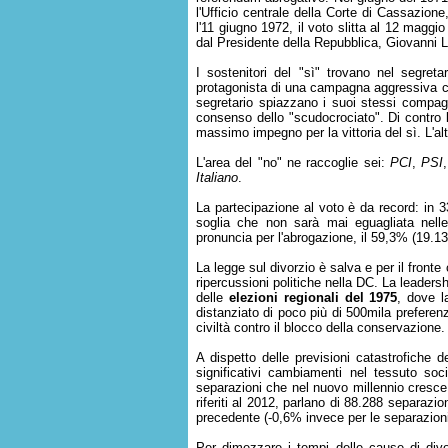
l'Ufficio centrale della Corte di Cassazione
l'11 giugno 1972, il voto slitta al 12 maggi
dal Presidente della Repubblica, Giovanni 
I sostenitori del "sì" trovano nel segreta
protagonista di una campagna aggressiva che
segretario spiazzano i suoi stessi compagn
consenso dello "scudocrociato". Di contro l
massimo impegno per la vittoria del sì. L'alt
L'area del "no" ne raccoglie sei:
PCI
,
PSI
Italiano
.
La partecipazione al voto è da record: in 33
soglia che non sarà mai eguagliata nelle
pronuncia per l'abrogazione, il 59,3% (19.13
La legge sul divorzio è salva e per il fronte
ripercussioni politiche nella DC. La leaders
delle
elezioni regionali del 1975
, dove l
distanziato di poco più di 500mila preferenz
civiltà contro il blocco della conservazione.
A dispetto delle previsioni catastrofiche d
significativi cambiamenti nel tessuto soc
separazioni che nel nuovo millennio cresce 
riferiti al 2012, parlano di 88.288 separazio
precedente (-0,6% invece per le separazioni
Per dimezzare i tempi delle cause di div