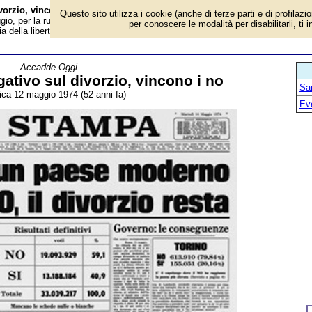
vorzio, vincono i no - Almanacco
Questo sito utilizza i cookie (anche di terze parti e di profilazi
o, per la rubrica 'Accadde Oggi'. Evento avvenuto 52 anni fa. «L'Italia è un
per conoscere le modalità per disabilitarli, ti 
della libertà». «Il popolo italiano fa...
Accadde Oggi
tivo sul divorzio, vincono i no
San
ca 12 maggio 1974 (52 anni fa)
Ev