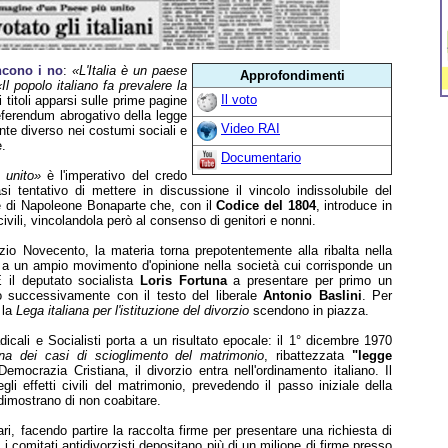
ncono i no
:
«L'Italia è un paese
Approfondimenti
«Il popolo italiano fa prevalere la
Il voto
 titoli apparsi sulle prime pagine
referendum abrogativo della legge
Video RAI
zonte diverso nei costumi sociali e
e.
Documentario
 unito»
è l'imperativo del credo
si tentativo di mettere in discussione il vincolo indissolubile del
 è di Napoleone Bonaparte che, con il
Codice del 1804
, introduce in
 civili, vincolandola però al consenso di genitori e nonni.
nizio Novecento, la materia torna prepotentemente alla ribalta nella
a un ampio movimento d'opinione nella società cui corrisponde un
È il deputato socialista
Loris Fortuna
a presentare per primo un
to successivamente con il testo del liberale
Antonio Baslini
. Per
 la
Lega italiana per l'istituzione del divorzio
scendono in piazza.
icali e Socialisti porta a un risultato epocale: il 1° dicembre 1970
ina dei casi di scioglimento del matrimonio
, ribattezzata
"legge
mocrazia Cristiana, il divorzio entra nell'ordinamento italiano. Il
i effetti civili del matrimonio, prevedendo il passo iniziale della
 dimostrano di non coabitare.
ari, facendo partire la raccolta firme per presentare una richiesta di
 comitati antidivorzisti depositano più di un milione di firme presso