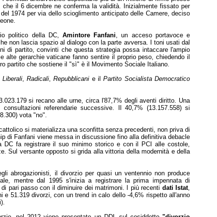
, che il 6 dicembre ne conferma la validità. Inizialmente fissato per
o del 1974 per via dello scioglimento anticipato delle Camere, deciso
Leone.
rio politico della DC,
Amintore Fanfani
, un acceso portavoce e
 non lascia spazio al dialogo con la parte avversa. I toni usati dal
i di partito, convinti che questa strategia possa intaccare l'ampio
e alte gerarchie vaticane fanno sentire il proprio peso, chiedendo il
ro partito che sostiene il "sì" è il Movimento Sociale Italiano.
,
Liberali
,
Radicali
,
Repubblicani
e il
Partito Socialista Democratico
.023.179 si recano alle urne, circa l'87,7% degli aventi diritto. Una
 consultazioni referendarie successive. Il 40,7% (13.157.558) si
8.300) vota "no".
 cattolico si materializza una sconfitta senza precedenti, non priva di
hip di Fanfani viene messa in discussione fino alla definitiva debacle
a DC fa registrare il suo minimo storico e con il PCI alle costole,
e. Sul versante opposto si grida alla vittoria della modernità e della
egli abrogazionisti, il divorzio per quasi un ventennio non produce
iale, mentre dal 1995 s'inizia a registrare la prima impennata di
di pari passo con il diminuire dei matrimoni. I più recenti
dati Istat
,
ni e 51.319 divorzi, con un trend in calo dello -4,6% rispetto all'anno
).
orzio, nel 2012 viene presentato un DDL sul cosiddetto
"divorzio