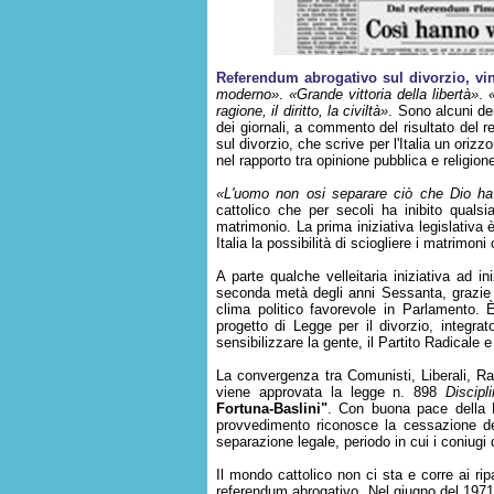
Referendum abrogativo sul divorzio, vi
moderno»
.
«Grande vittoria della libertà»
.
ragione, il diritto, la civiltà»
. Sono alcuni dei
dei giornali, a commento del risultato del 
sul divorzio, che scrive per l'Italia un oriz
nel rapporto tra opinione pubblica e religion
«L'uomo non osi separare ciò che Dio ha
cattolico che per secoli ha inibito qualsia
matrimonio. La prima iniziativa legislativa
Italia la possibilità di sciogliere i matrimoni
A parte qualche velleitaria iniziativa ad i
seconda metà degli anni Sessanta, grazie 
clima politico favorevole in Parlamento. 
progetto di Legge per il divorzio, integra
sensibilizzare la gente, il Partito Radicale e
La convergenza tra Comunisti, Liberali, Rad
viene approvata la legge n. 898
Discipl
Fortuna-Baslini"
. Con buona pace della De
provvedimento riconosce la cessazione degl
separazione legale, periodo in cui i coniugi
Il mondo cattolico non ci sta e corre ai rip
referendum abrogativo. Nel giugno del 1971 i