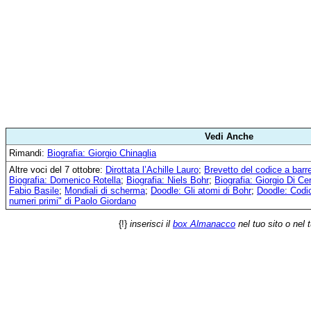
Vedi Anche
Rimandi:
Biografia: Giorgio Chinaglia
Altre voci del 7 ottobre:
Dirottata l’Achille Lauro
;
Brevetto del codice a barr
Biografia: Domenico Rotella
;
Biografia: Niels Bohr
;
Biografia: Giorgio Di Ce
Fabio Basile
;
Mondiali di scherma
;
Doodle: Gli atomi di Bohr
;
Doodle: Codi
numeri primi" di Paolo Giordano
{!}
inserisci il
box Almanacco
nel tuo sito o nel 