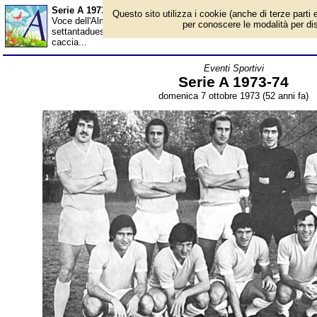
Serie A 1973-74 - Almanacco
Questo sito utilizza i cookie (anche di terze parti e
Voce dell'Almanacco del 7 ottobre, per la rubrica 'Eventi Sportivi'
per conoscere le modalità per disab
settantaduesimo campionato di serie A di calcio. Le 16 squadre is
caccia...
Eventi Sportivi
Serie A 1973-74
domenica 7 ottobre 1973 (52 anni fa)