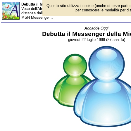
Debutta il Messenger della Microsoft - Almanacco
Questo sito utilizza i cookie (anche di terze parti e
Voce dell'Almanacco del 22 luglio, per la rubrica 'Accadde Oggi'.
per conoscere le modalità per disab
distanza dalla nascita di ICQ, considerato il primo sistema di 
MSN Messenger...
Accadde Oggi
Debutta il Messenger della Mi
giovedì 22 luglio 1999 (27 anni fa)