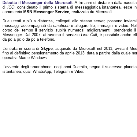
Debutta il Messenger della Microsoft
: A tre anni di distanza dalla nascita
di
ICQ
, considerato il primo sistema di messaggistica istantanea, esce in
commercio
MSN Messenger Service
, realizzato da Microsoft.
Due utenti o più a distanza, collegati allo stesso server, possono inviarsi
messaggi accompagnati da
emoticon
e allegare file, immagini e video. Nel
corso del tempo il servizio subirà numerosi miglioramenti, prendendo i
Messenger. Dal 2007, attraverso il servizio
Live Call
, è possibile anche ef
da pc a pc o da pc a telefono.
L'entrata in scena di
Skype
, acquisito da Microsoft nel 2011, avvia il Mes
fino al definitivo pensionamento da aprile 2013, data a partire dalla quale non
operativi Mac e Windows.
L'avvento degli smartphone, negli anni Duemila, segna il successo planetar
istantanea, quali WhatsApp, Telegram e Viber.