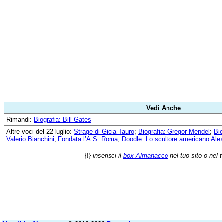
Vedi Anche
Rimandi:
Biografia: Bill Gates
Altre voci del 22 luglio:
Strage di Gioia Tauro
;
Biografia: Gregor Mendel
;
Bi
Valerio Bianchini
;
Fondata l’A.S. Roma
;
Doodle: Lo scultore americano Ale
{!}
inserisci il
box Almanacco
nel tuo sito o nel 