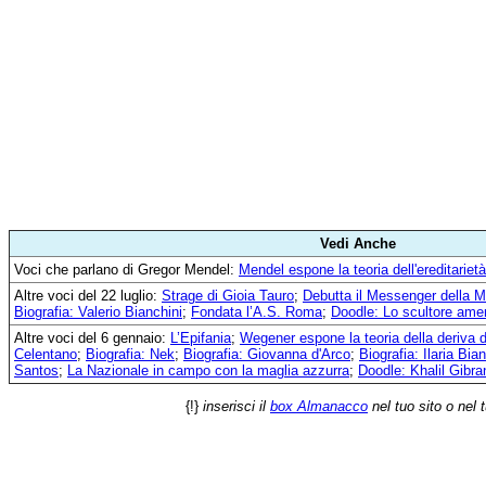
Vedi Anche
Voci che parlano di Gregor Mendel:
Mendel espone la teoria dell'ereditarietà
Altre voci del 22 luglio:
Strage di Gioia Tauro
;
Debutta il Messenger della M
Biografia: Valerio Bianchini
;
Fondata l’A.S. Roma
;
Doodle: Lo scultore ame
Altre voci del 6 gennaio:
L’Epifania
;
Wegener espone la teoria della deriva d
Celentano
;
Biografia: Nek
;
Biografia: Giovanna d'Arco
;
Biografia: Ilaria Bia
Santos
;
La Nazionale in campo con la maglia azzurra
;
Doodle: Khalil Gibra
{!}
inserisci il
box Almanacco
nel tuo sito o nel 