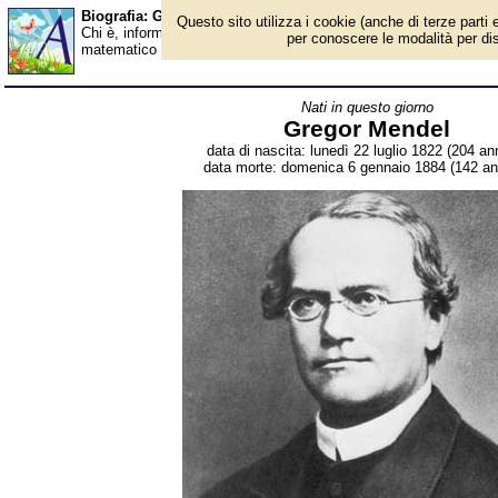
Biografia: Gregor Mendel - Almanacco
Questo sito utilizza i cookie (anche di terze parti e
Chi è, informazioni, foto, qual è la data di nascita, dove è nato,
per conoscere le modalità per disab
matematico ceco, considerato il padre della genetica. Breve biog
Nati in questo giorno
Gregor Mendel
data di nascita: lunedì 22 luglio 1822 (204 ann
data morte: domenica 6 gennaio 1884 (142 ann