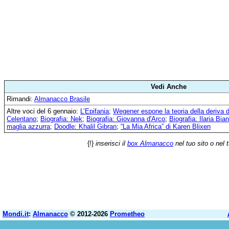
Vedi Anche
Rimandi:
Almanacco Brasile
Altre voci del 6 gennaio:
L’Epifania
;
Wegener espone la teoria della deriva d
Celentano
;
Biografia: Nek
;
Biografia: Giovanna d'Arco
;
Biografia: Ilaria Bia
maglia azzurra
;
Doodle: Khalil Gibran
;
“La Mia Africa” di Karen Blixen
{!}
inserisci il
box Almanacco
nel tuo sito o nel 
Mondi.it
:
Almanacco
© 2012-2026
Prometheo