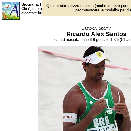
Biografia: Ricardo Alex Santos - età - Almanacco
Questo sito utilizza i cookie (anche di terze parti e
Chi è, informazioni, foto, qual è la data di nascita, età, dove è 
per conoscere le modalità per disab
giocatore brasiliano di beach volley, campione olimpico nel 2004
Campioni Sportivi
Ricardo Alex Santos
data di nascita: lunedì 6 gennaio 1975 (51 ann