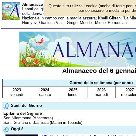
Almanacco del 6 gennaio - Santi del giorno
Questo sito utilizza i cookie (anche di terze parti 
I santi del giorno, eventi storici, successi sportivi, anniversari e
per conoscere le modalità per disa
della deriva dei continenti; Adriano Celentano; Nek; Giovanna d'A
Nazionale in campo con la maglia azzurra; Khalil Gibran; “La Mia 
Nureyev; Gianluca Vialli; Gregor Mendel; Michel Petrucciani
Almanacco del 6 genna
Giorno della settimana (per anno)
2023
2024
2025
2026
2027
venerdì
sabato
lunedì
martedì
mercole
Santi del Giorno
Epifania del Signore
San Nilammone (Anacoreta)
Santi Giuliano e Basilissa (Martiri in Tebaide)
Oggi è