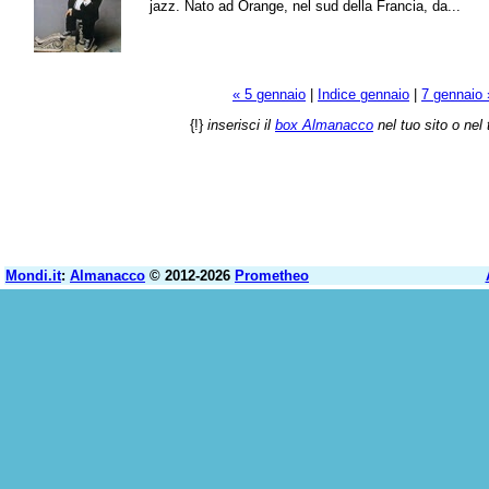
jazz. Nato ad Orange, nel sud della Francia, da...
« 5 gennaio
|
Indice gennaio
|
7 gennaio 
{!}
inserisci il
box Almanacco
nel tuo sito o nel 
Mondi.it
:
Almanacco
© 2012-2026
Prometheo