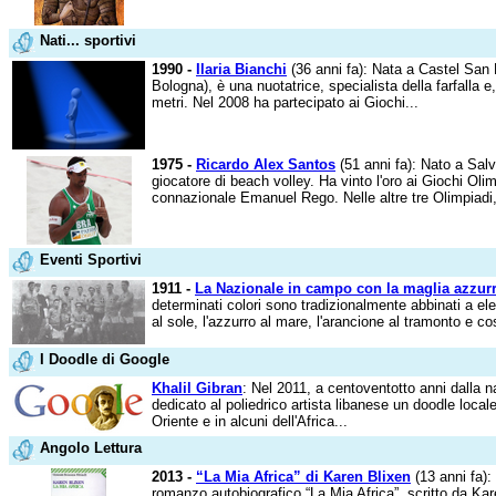
Nati... sportivi
1990 -
Ilaria Bianchi
(36 anni fa): Nata a Castel San P
Bologna), è una nuotatrice, specialista della farfalla e,
metri. Nel 2008 ha partecipato ai Giochi...
1975 -
Ricardo Alex Santos
(51 anni fa): Nato a Salv
giocatore di beach volley. Ha vinto l'oro ai Giochi Olim
connazionale Emanuel Rego. Nelle altre tre Olimpiadi, 
Eventi Sportivi
1911 -
La Nazionale in campo con la maglia azzur
determinati colori sono tradizionalmente abbinati a elem
al sole, l'azzurro al mare, l'arancione al tramonto e co
I Doodle di Google
Khalil Gibran
: Nel 2011, a centoventotto anni dalla n
dedicato al poliedrico artista libanese un doodle locale
Oriente e in alcuni dell'Africa...
Angolo Lettura
2013 -
“La Mia Africa” di Karen Blixen
(13 anni fa):
romanzo autobiografico “La Mia Africa”, scritto da Ka