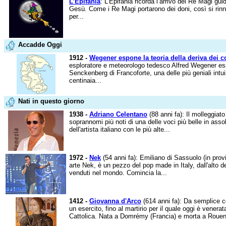
L’Epifania
: L’Epifania ricorda l’arrivo dei Re Magi guid
Gesù. Come i Re Magi portarono dei doni, così si rinn
per...
Accadde Oggi
1912 -
Wegener espone la teoria della deriva dei c
esploratore e meteorologo tedesco Alfred Wegener es
Senckenberg di Francoforte, una delle più geniali intui
centinaia...
Nati in questo giorno
1938 -
Adriano Celentano
(88 anni fa): Il molleggiato
soprannomi più noti di una delle voci più belle in assol
dell'artista italiano con le più alte...
1972 -
Nek
(54 anni fa): Emiliano di Sassuolo (in prov
arte Nek, è un pezzo del pop made in Italy, dall'alto deg
venduti nel mondo. Comincia la...
1412 -
Giovanna d'Arco
(614 anni fa): Da semplice co
un esercito, fino al martirio per il quale oggi è vener
Cattolica. Nata a Domrémy (Francia) e morta a Rouen