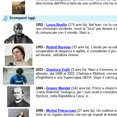
descrizione dell'Africa fatta da una scrittrice che ha v
Scomparsi oggi
1852 -
Louis Braille
(174 anni fa): Nel buio, cui fu co
uno sfortunato incidente, trovò la "luce" per donare a m
di comunicare con il mondo. Nato a...
1993 -
Rudolf Nureyev
(33 anni fa): L'etoile per ecce
insuperabile di eleganza e agilità, è considerato il più 
ad Irkutsk, nell'allora Unione...
2023 -
Gianluca Vialli
(3 anni fa): Nato a Cremona, è u
allenato, dal 1998 al 2002, Chelsea e Watford, vincend
d'Inghilterra e una Supercoppa UEFA. Dopo il calcio gi
1884 -
Gregor Mendel
(142 anni fa): Primo a intuire 
"carta d'identità" biologica, per i suoi studi è consider
Hynčice, nella Repubblica Ceca, e...
1999 -
Michel Petrucciani
(27 anni fa): Un sublime e
forte di un ingrato destino che non gli impedì di entrare 