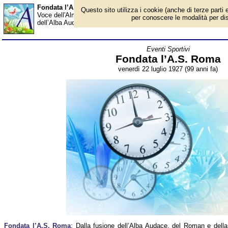
Fondata l’A.S. Roma - Almanacco
Questo sito utilizza i cookie (anche di terze parti e
Voce dell'Almanacco del 22 luglio, per la rubrica 'Eventi Sportivi
per conoscere le modalità per disab
dell’Alba Audace, del Roman e della Fortitudo Pro Roma, è costitu
Eventi Sportivi
Fondata l’A.S. Roma
venerdì 22 luglio 1927 (99 anni fa)
Fondata l’A.S. Roma
: Dalla fusione dell’Alba Audace, del Roman e della