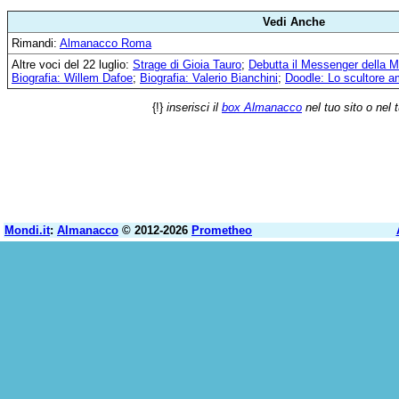
Vedi Anche
Rimandi:
Almanacco Roma
Altre voci del 22 luglio:
Strage di Gioia Tauro
;
Debutta il Messenger della M
Biografia: Willem Dafoe
;
Biografia: Valerio Bianchini
;
Doodle: Lo scultore a
{!}
inserisci il
box Almanacco
nel tuo sito o nel 
Mondi.it
:
Almanacco
© 2012-2026
Prometheo