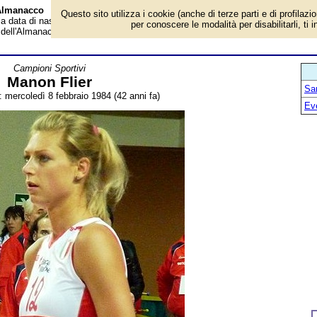
 Almanacco
Questo sito utilizza i cookie (anche di terze parti e di profilazi
 la data di nascita, età, dove è nato, cosa ha fatto Manon Flier, ex pallavolista
per conoscere le modalità per disabilitarli, ti 
 dell'Almanacco.
Campioni Sportivi
Manon Flier
San
: mercoledì 8 febbraio 1984 (42 anni fa)
Ev