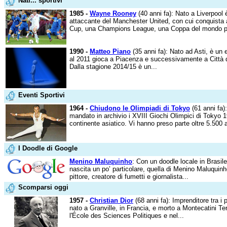
Nati... sportivi
1985 -
Wayne Rooney
(40 anni fa): Nato a Liverpool 
attaccante del Manchester United, con cui conquista
Cup, una Champions League, una Coppa del mondo pe
1990 -
Matteo Piano
(35 anni fa): Nato ad Asti, è un 
al 2011 gioca a Piacenza e successivamente a Città di
Dalla stagione 2014/15 è un...
Eventi Sportivi
1964 -
Chiudono le Olimpiadi di Tokyo
(61 anni fa)
mandato in archivio i XVIII Giochi Olimpici di Tokyo 19
continente asiatico. Vi hanno preso parte oltre 5.500 a
I Doodle di Google
Menino Maluquinho
: Con un doodle locale in Brasil
nascita un po’ particolare, quella di Menino Maluquin
pittore, creatore di fumetti e giornalista...
Scomparsi oggi
1957 -
Christian Dior
(68 anni fa): Imprenditore tra i 
nato a Granville, in Francia, e morto a Montecatini Ter
l'École des Sciences Politiques e nel...