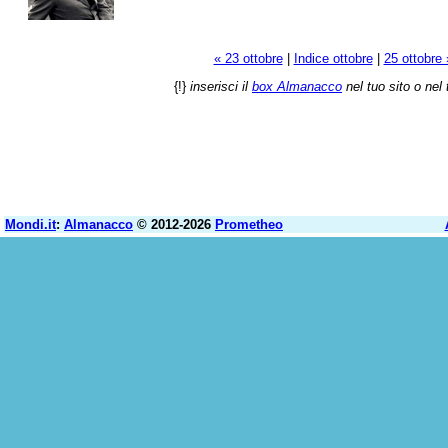
« 23 ottobre
|
Indice ottobre
|
25 ottobre 
{!}
inserisci il
box Almanacco
nel tuo sito o nel 
Mondi.it
:
Almanacco
© 2012-2026
Prometheo