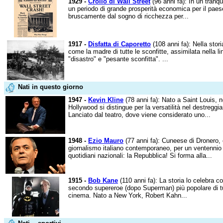
1929 -
Crollo di Wall Street
(96 anni fa): In un tranqui
un periodo di grande prosperità economica per il paese
bruscamente dal sogno di ricchezza per...
1917 -
Disfatta di Caporetto
(108 anni fa): Nella storia
come la madre di tutte le sconfitte, assimilata nella 
"disastro" e "pesante sconfitta". ...
Nati in questo giorno
1947 -
Kevin Kline
(78 anni fa): Nato a Saint Louis, nel
Hollywood si distingue per la versatilità nel destreggia
Lanciato dal teatro, dove viene considerato uno...
1948 -
Ezio Mauro
(77 anni fa): Cuneese di Dronero, 
giornalismo italiano contemporaneo, per un ventennio 
quotidiani nazionali: la Repubblica! Si forma alla...
1915 -
Bob Kane
(110 anni fa): La storia lo celebra 
secondo supereroe (dopo Superman) più popolare di tutti
cinema. Nato a New York, Robert Kahn...