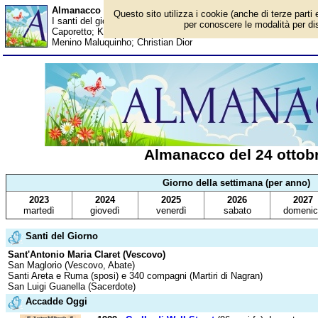
Almanacco del 24 ottobre - Santi del giorno
Questo sito utilizza i cookie (anche di terze parti 
I santi del giorno, eventi storici, successi sportivi, anniversari e c
per conoscere le modalità per disa
Caporetto; Kevin Kline; Ezio Mauro; Bob Kane; Wayne Rooney; M
Menino Maluquinho; Christian Dior
Almanacco del 24 ottob
Giorno della settimana (per anno)
2023
2024
2025
2026
2027
martedì
giovedì
venerdì
sabato
domenic
Santi del Giorno
Sant'Antonio Maria Claret (Vescovo)
San Maglorio (Vescovo, Abate)
Santi Areta e Ruma (sposi) e 340 compagni (Martiri di Nagran)
San Luigi Guanella (Sacerdote)
Accadde Oggi